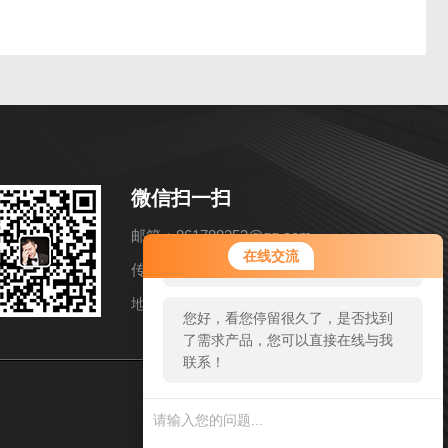
微信扫一扫
邮箱：861788253@qq.com
您好！欢迎前来咨询，很高兴为您
在线交流
服务，请问您要咨询什么问题呢？
传真：86-021-57858216
地址：上海市松江区洞泾镇长兴路652弄11号
您好，看您停留很久了，是否找到
了需求产品，您可以直接在线与我
联系！
sitmap.xml
管理登陆