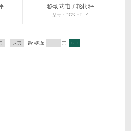
秤
移动式电子轮椅秤
型号：DCS-HT-LY
页
末页
跳转到第
页