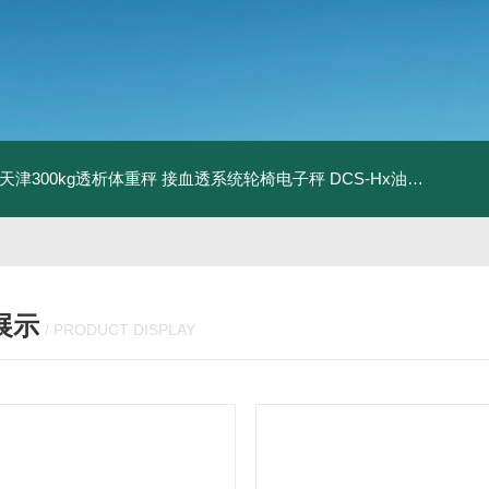
08天津300kg透析体重秤 接血透系统轮椅电子秤
DCS-Hx油桶搬运车电子秤 上海350kg防爆倒桶称
展示
/ PRODUCT DISPLAY