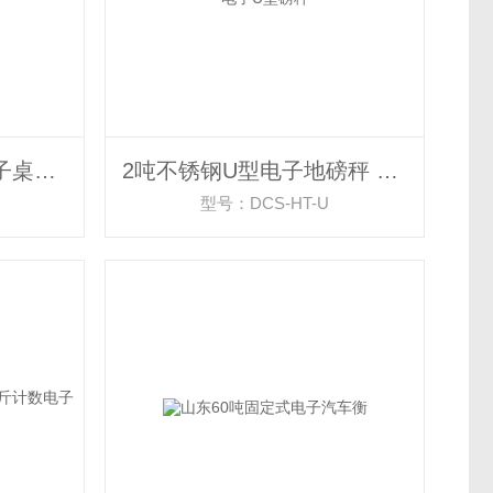
6kg计重桌秤 3公斤电子桌秤带不干胶打印
2吨不锈钢U型电子地磅秤 便携式U型秤 电子U型磅秤
型号：DCS-HT-U