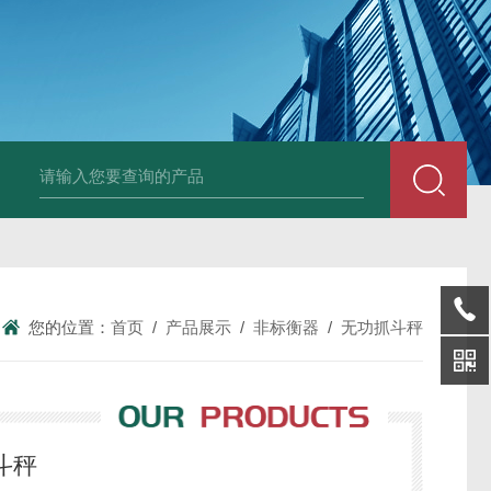
HT808300kg带座椅轮椅秤 血透室轮椅
您的位置：
首页
/
产品展示
/
非标衡器
/
无功抓斗秤
斗秤