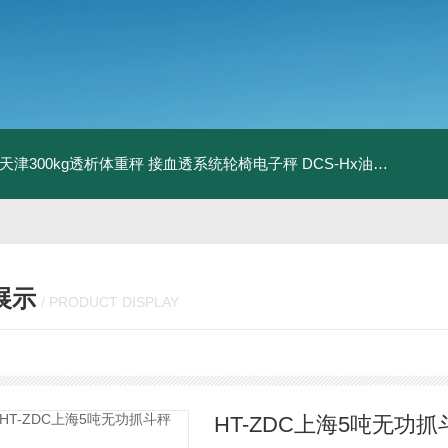
08天津300kg透析体重秤 接血透系统轮椅电子秤
DCS-Hx油桶搬运车电子秤 上海350kg防爆倒桶称
展示
/ PRODUCT DISPLAY
HT-ZDC上海5吨无功抓