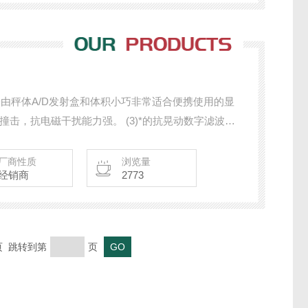
表由秤体A/D发射盒和体积小巧非常适合便携使用的显
击，抗电磁干扰能力强。 (3)*的抗晃动数字滤波新
4)新研究的无码处理技术，使数据传输、可靠无误码。
厂商性质
浏览量
经销商
2773
末页 跳转到第
页