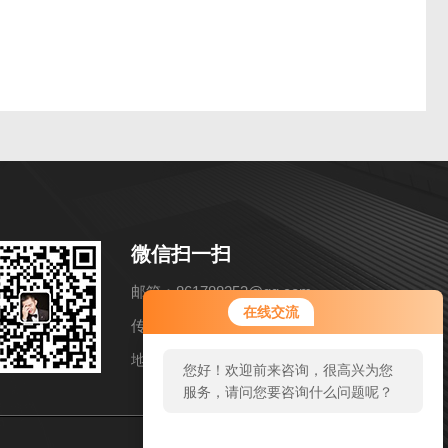
微信扫一扫
邮箱：861788253@qq.com
在线交流
传真：86-021-57858216
地址：上海市松江区洞泾镇长兴路652弄11号
您好！欢迎前来咨询，很高兴为您
服务，请问您要咨询什么问题呢？
您好，看您停留很久了，是否找到