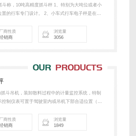
抓斗称，10吨高精度抓斗秤 1、特别为大吨位或者小
置的行车专门设计。 2、小车式行车电子秤是在原
装称重装置实现称重，通常用在吊秤受条件限制无法
的钢包，无法悬挂吊钩的场合；如抓斗秤或行车秤起
厂商性质
浏览量
经销商
3056
如：60吨以上的行车等均可采用此秤。
秤
示控制仪表可置于驾驶室内或吊机下部合适位置（配
设计很好地克服抓斗工作中的剧烈晃动和吊臂工作中
确，自动完成每船货物的计量工作，并自动打印清单
厂商性质
浏览量
经销商
1849