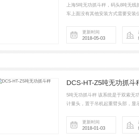
上海5吨无功抓斗秤，码头8吨无线
车上面没有其他安装方式需要安装位
行车的基础上，通过技术改造，加
使用时，如：高温环境吊较大吨位
更新时间
2018-05-03
升较低，起重吨位有特别大的场合，
DCS-HT-Z5吨无功抓斗
5吨无功抓斗秤 该系统是于双索无功抓斗吊机，装卸散料过程中的计量监控系统，特制
计量头，置于吊机起重臂头部，显
带玻璃窗、锁胡仪表箱）并经特殊
无规律的变幅操作带来的计量不准
更新时间
2018-01-03