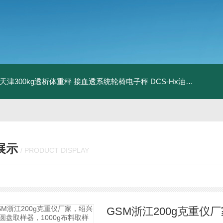
08天津300kg透析体重秤 接血透系统轮椅电子秤
DCS-Hx油桶搬运车电子秤 上海350kg防爆倒桶称
展示
/ PRODUCT DISPLAY