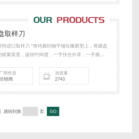
盘取样刀
特进口取样刀 *将待裁织物平铺在橡胶垫上，将圆盘
的锁紧装置，旋转约90度，一手扶住外罩，一手握住
顺时针旋转波纹手轮（转角大于90度），即可将圆试
厂商性质
浏览量
经销商
2743
末页 跳转到第
页