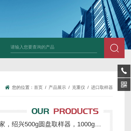
HT808300kg带座椅轮椅秤 血透室轮椅
您的位置：
首页
/
产品展示
/
克重仪
/
进口取样器
GSM浙江200g克重仪厂家，绍兴500g圆盘取样器，1000g布料取样刀