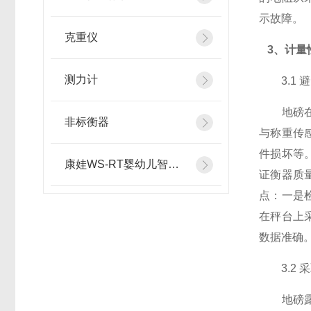
示故障。
克重仪
3、计量
测力计
3.1 
地磅在安
非标衡器
与称重传
件损坏等
康娃WS-RT婴幼儿智能体检仪
证衡器质
点：一是
在秤台上
数据准确
3.2 
地磅露天