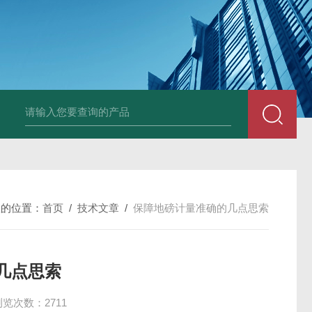
HT808300kg带座椅轮椅秤 血透室轮椅
您的位置：
首页
/
技术文章
/
保障地磅计量准确的几点思索
几点思索
浏览次数：2711