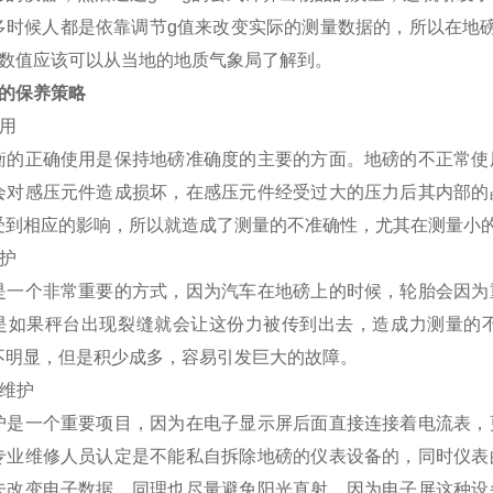
多时候人都是依靠调节g值来改变实际的测量数据的，所以在地
实数值应该可以从当地的地质气象局了解到。
的保养策略
使用
衡的正确使用是保持地磅准确度的主要的方面。地磅的不正常使
会对感压元件造成损坏，在感压元件经受过大的压力后其内部的
受到相应的影响，所以就造成了测量的不准确性，尤其在测量小
维护
是一个非常重要的方式，因为汽车在地磅上的时候，轮胎会因为
是如果秤台出现裂缝就会让这份力被传到出去，造成力测量的
不明显，但是积少成多，容易引发巨大的故障。
的维护
护是一个重要项目，因为在电子显示屏后面直接连接着电流表，
专业维修人员认定是不能私自拆除地磅的仪表设备的，同时仪表
未改变电子数据，同理也尽量避免阳光直射，因为电子屏这种设