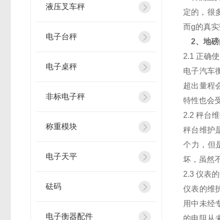
液压叉车秤
定的，很
而g的真
电子台秤
2、地磅
2.1 正确
电子桌秤
电子汽车
超出量程
非标电子秤
特性也会
2.2 秤台
称重模块
秤台维护
个力，但
电子天平
坏，虽然
2.3 仪表
砝码
仪表的维
用中未经
电子衡器配件
的电阻从