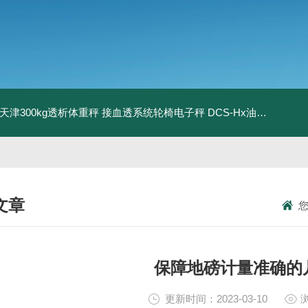
08天津300kg透析体重秤 接血透系统轮椅电子秤
DCS-Hx油桶搬运车电子秤 上海350kg防爆倒桶称
文章
NICAL ARTICLES
保障地磅计量准确的
更新时间：2023-03-10