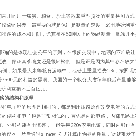
们常用的用于煤炭、粮食、沙土等散装重型货物的重量检测方式
了没袋的误差，最重要的就是保证是测量的速度。采用地磅测重
加很多的成本和时间，尤其是在50吨以上的物品测量，地磅几
确的是体现社会公平的原则，在很多交易中，地磅的不准确让
更改，保证其准确度还是很轻松的，但是正是因为其中存在较大
为例，如果是大米等粮食运输中，地磅上重量损失5%，按照现在
着7500元的利益的黑洞。我国的一个粮食大省每年能后产量能
经济利益损坏近百亿元。
的结构和原理
理和电子秤的原理是相同的，都是利用压感原件改变电流的方式
它的结构和电子秤是非常相似的，首先是内部电路，内部电路上
屏。外部构建有电流等，一般采用220v家用电源，同时内部也
力的仪器，然后通过g=mg的公式计算出物品的质量，这就引发