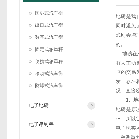
国标式汽车衡
地磅是我
出口式汽车衡
同时避免
式则会增
数字式汽车衡
的。
固定式轴重秤
地磅在准
便携式轴重秤
有人主动
吨的交易
移动式汽车衡
发，存在
防爆式汽车衡
况，直接
1、地磅
电子地磅
地磅是原
秤，所以
电子吊钩秤
电子现实
一种测重