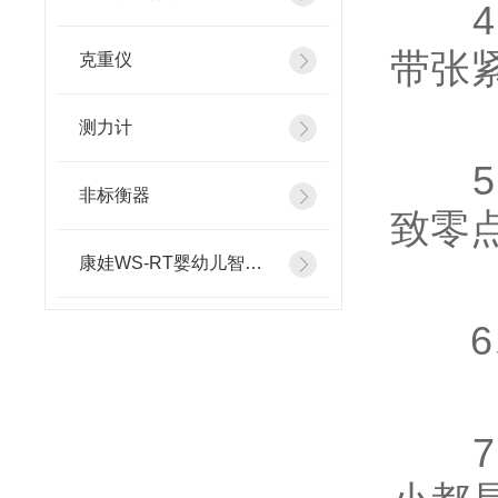
4、
带张
克重仪
测力计
5、
非标衡器
致零
康娃WS-RT婴幼儿智能体检仪
6、
7、