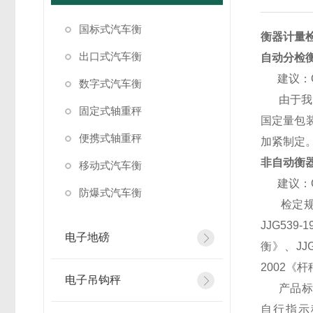
国标式汽车衡
衡器计量
出口式汽车衡
自动分检衡
建议：OI
数字式汽车衡
由于我国
固定式轴重秤
国定量包
便携式轴重秤
加紧制定
非自动衡器
移动式汽车衡
建议：OI
防爆式汽车衡
检定规程
JJG539
电子地磅
衡》、JJ
2002《
电子吊钩秤
产品标准：G
自行指示秤