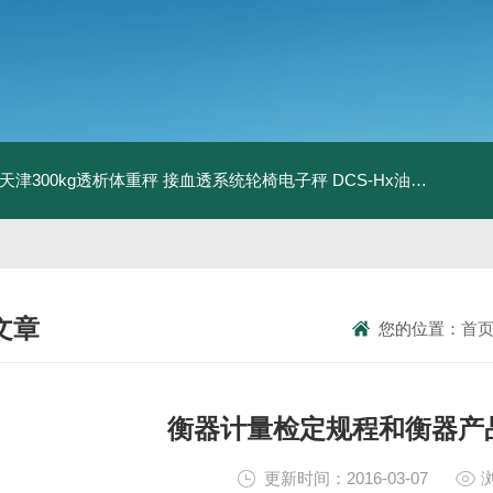
08天津300kg透析体重秤 接血透系统轮椅电子秤
DCS-Hx油桶搬运车电子秤 上海350kg防爆倒桶称
文章
您的位置：
首
NICAL ARTICLES
衡器计量检定规程和衡器产
更新时间：2016-03-07