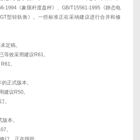
066-1994《象限杆度盘秤》、GB/T15561-1995《静态电
991《QGT型轻轨衡》。一些标准正在采纳建议进行合并和修
还未定稿。
已等效采用建议R61。
R61。
7年的正式版本。
用建议R50。
修订。
正式版本。
07。
行了修订，正在报批。