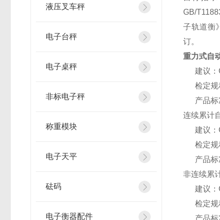
液压叉车秤
GB/T11
子轨道衡》
电子台秤
订。
重力式自动
电子桌秤
建议：OI
检定规程：
非标电子秤
产品标准：
连续累计
称重模块
建议：OI
检定规程：
电子天平
产品标准：
非连续累计
砝码
建议：OI
检定规程：
电子衡器配件
产品标准：