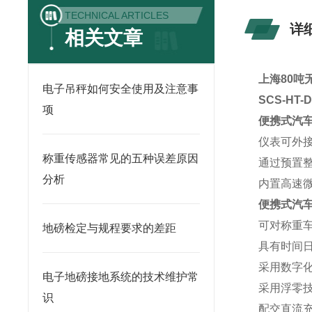
TECHNICAL ARTICLES
详
相关文章
上海80吨
电子吊秤如何安全使用及注意事
SCS-HT
项
便携式汽
仪表可外
称重传感器常见的五种误差原因
通过预置
分析
内置高速
便携式汽
可对称重
地磅检定与规程要求的差距
具有时间
采用数字
电子地磅接地系统的技术维护常
采用浮零
识
配交直流