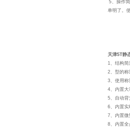
5、操作
单明了。使
天津5T静
1、结构
2、型的
3、使用
4、内置大
5、自动
6、内置
7、内置
8、内置全