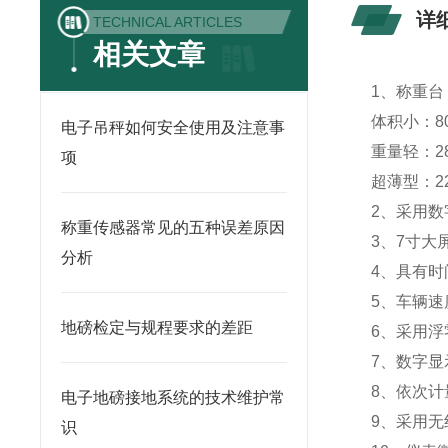
详
TECHNICAL ARTICLES
相关文章
1、称重台
体积小：80
电子吊秤如何安全使用及注意事
重量轻：28
项
超薄型：2
2、采用
称重传感器常见的五种误差原因
3、7寸
分析
4、具有
5、车辆速
地磅检定与规程要求的差距
6、采用
7、数字
8、依次计
电子地磅接地系统的技术维护常
9、采用
识