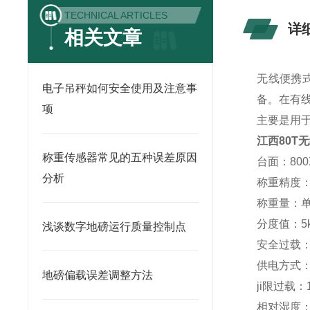
TECHNICAL ARTICLES
详
相关文章
无线便携
电子吊秤如何安全使用及注意事
备。在有
项
主要是用
江西80T
称重传感器常见的五种误差原因
台面：800
分析
称重精度：在
称重量：单板
分度值：5kg
浅谈数字地磅运行质量控制点
安全过载：1
供电方式
地磅偏载误差调整方法
ji限过载：1
相对湿度：