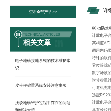
详
查看全部产品 >>
60kg防
TECHNICAL ARTICLES
计重电子
相关文章
高精度A/D
调用内码
特殊的软
电子地磅接地系统的技术维护常
零位跟踪范
识
数字滤波
附带称重
皮带秤称重系统安装注意事项
可随机充
选配RS2
计重电子
浅谈地磅维护过程中存在的问题
具有检校秤
和解决对策