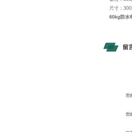
尺寸：300x
60kg防
留
您
您