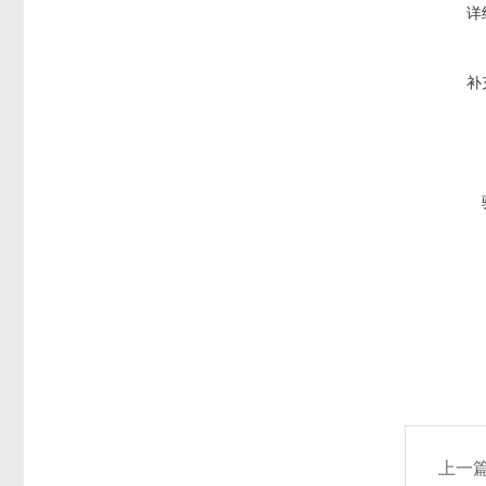
详
补
上一