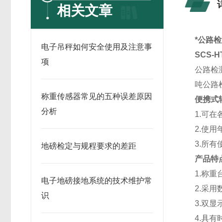
相关文章
*公路
电子吊秤如何安全使用及注意事
SCS-
项
公路检
吨公路
称重传感器常见的五种误差原因
便携式
分析
1.可
2.使
3.所
地磅检定与规程要求的差距
产品特
1.称
电子地磅接地系统的技术维护常
2.采
识
3.双
4.具