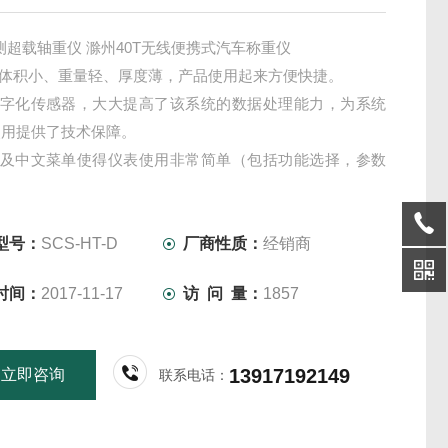
测超载轴重仪 滁州40T无线便携式汽车称重仪
台体积小、重量轻、厚度薄，产品使用起来方便快捷。
用数字化传感器，大大提高了该系统的数据处理能力，为系统
使用提供了技术保障。
显示及中文菜单使得仪表使用非常简单（包括功能选择，参数
）。
时间日期显示，车号票号输入，称重台供桥电压监测。
型号：
SCS-HT-D
厂商性质：
经销商
时间：
2017-11-17
访 问 量：
1857
13917192149
立即咨询
联系电话：