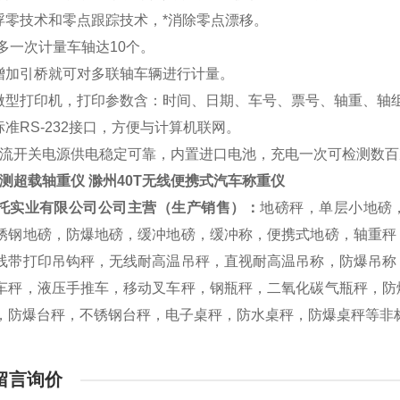
用浮零技术和零点跟踪技术，*消除零点漂移。
ui多一次计量车轴达10个。
须增加引桥就可对多联轴车辆进行计量。
速微型打印机，打印参数含：时间、日期、车号、票号、轴重、轴
标准RS-232接口，方便与计算机联网。
交直流开关电源供电稳定可靠，内置进口电池，充电一次可检测数
检测超载轴重仪 滁州40T无线便携式汽车称重仪
托实业有限公司公司主营（生产销售）：
地磅秤，单层小地磅
锈钢地磅，防爆地磅，缓冲地磅，缓冲称，便携式地磅，轴重秤
线带打印吊钩秤，无线耐高温吊秤，直视耐高温吊称，防爆吊称
车秤，液压手推车，移动叉车秤，钢瓶秤，二氧化碳气瓶秤，防
，防爆台秤，不锈钢台秤，电子桌秤，防水桌秤，防爆桌秤等非
留言询价