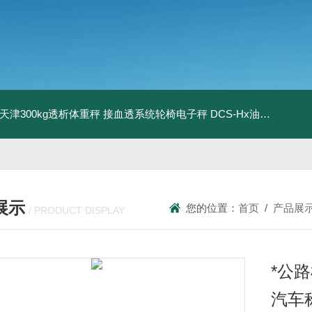
08天津300kg透析体重秤 接血透系统轮椅电子秤
DCS-Hx油桶搬运车电子秤 上海350kg防爆倒桶称
展示
您的位置：
首页
/
产品展
/ PRODUCT DISPLAY
*公
汽车