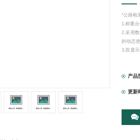
*公路检
1.称重
2.采
的动态
3.双
设定等
4.具有
产品
更新