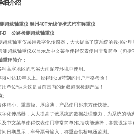
详细介绍
检测超载轴重仪 滁州40T无线便携式汽车称重仪
HT-D 公路检测超载轴重仪
测超载轴重仪采用数字化传感器，大大提高了该系统的数据处理
检测超载轴重仪双显示及中文菜单使得仪表使用非常简单（包括
轴重秤简介：
在各种高寒地区的恶劣大雨泥泞环境中使用。
用年限可达10年以上。经得起zui苛刻的用户严格考验！
有使用单位*认为这是目前国内的超载超限检测产品！
点:
重台体积小、重量轻、厚度薄，产品使用起来方便快捷。
用数字化传感器，大大提高了该系统的数据处理能力，为系统的动
显示及中文菜单使得仪表使用非常简单(包括功能选择，参数设定等
有时间日期显示，车号票号输入，称重台供桥电压监测。