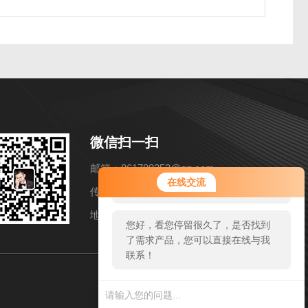
微信扫一扫
邮箱：861788253@qq.com
您好！欢迎前来咨询，很高兴为您
在线交流
服务，请问您要咨询什么问题呢？
传真：86-021-57858216
地址：上海市松江区洞泾镇长兴路652弄11号
您好，看您停留很久了，是否找到
了需求产品，您可以直接在线与我
联系！
sitmap.xml
管理登陆