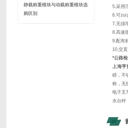
静载称重模块与动载称重模块选
5.采
购区别
6.可z
7.无
8.高
9.配有
10.
*公路
上海亨
磅，不
称，无
电子叉
水台秤