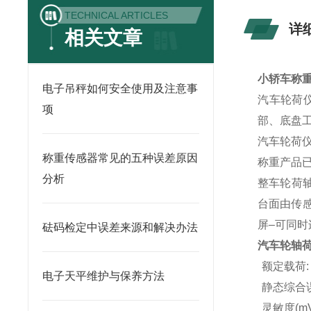
TECHNICAL ARTICLES
详
相关文章
小轿车称重
电子吊秤如何安全使用及注意事
汽车轮荷
项
部、底盘
汽车轮荷
称重传感器常见的五种误差原因
称重产品
分析
整车轮荷轴
台面由传感
屏–可同时
砝码检定中误差来源和解决办法
汽车轮轴
额定载荷: 1
电子天平维护与保养方法
静态综合误差(
灵敏度(mV/V