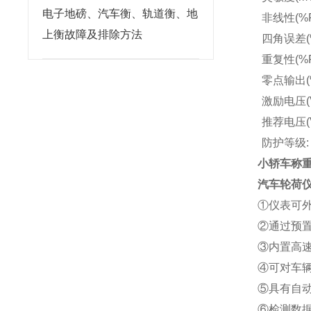
电子地磅、汽车衡、轨道衡、地
非线性(%F.
上衡故障及排除方法
四角误差(%F
重复性(%F.
零点输出(%F
激励电压(V
推荐电压(V)
防护等级: 
小轿车称重
汽车轮荷
①仪表可
②通过预
③内置高
④可对车
⑤具有自
⑥检测数