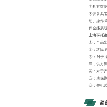
⑦具有数
⑧设备具
动、操作简
秤全能展
上海亨托
①：产品
②：故障
③：对于
障，供方派
④：对于
⑤：质保
⑥：整机
留