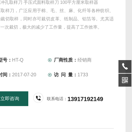
冲孔取样刀 手压式面料取样刀 100平方厘米取样器
压取样刀，广泛应用于棉、毛、丝、麻、化纤等各种纺织、
的裁切取样，同时亦可裁切皮革、纸制品、铝箔等。尤其适
布一次裁切，极大的减少了工作量，提高了工作效率。
型号：
HT-Q
厂商性质：
经销商
时间：
2017-07-20
访 问 量：
1733
13917192149
立即咨询
联系电话：