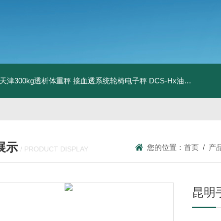
08天津300kg透析体重秤 接血透系统轮椅电子秤
DCS-Hx油桶搬运车电子秤 上海350kg防爆倒桶称
展示
您的位置：
首页
/
产
/ PRODUCT DISPLAY
昆明