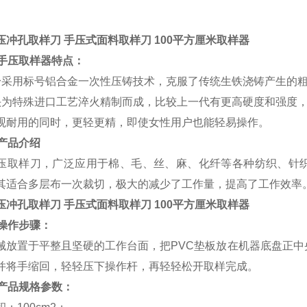
压冲孔取样刀 手压式面料取样刀 100平方厘米取样器
：手压取样器特点：
身采用标号铝合金一次性压铸技术，克服了传统生铁浇铸产生的
头为特殊进口工艺淬火精制而成，比较上一代有更高硬度和强度，
观耐用的同时，更轻更精，即使女性用户也能轻易操作。
：产品介绍
压取样刀，广泛应用于棉、毛、丝、麻、化纤等各种纺织、针
其适合多层布一次裁切，极大的减少了工作量，提高了工作效率
压冲孔取样刀 手压式面料取样刀 100平方厘米取样器
：操作步骤：
械放置于平整且坚硬的工作台面，把PVC垫板放在机器底盘正中
并将手缩回，轻轻压下操作杆，再轻轻松开取样完成。
：产品规格参数：