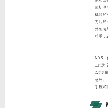
裁切面积
裁切厚度
机器尺寸
刀片尺寸
外包装尺
总重：2
N0.5
1.此
2.切
意外。
手压式