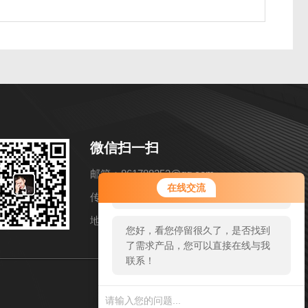
微信扫一扫
邮箱：861788253@qq.com
您好！欢迎前来咨询，很高兴为您
在线交流
服务，请问您要咨询什么问题呢？
传真：86-021-57858216
地址：上海市松江区洞泾镇长兴路652弄11号
您好，看您停留很久了，是否找到
了需求产品，您可以直接在线与我
联系！
sitmap.xml
管理登陆