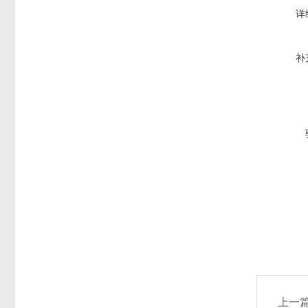
详
补
上一