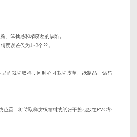
粗糙、笨拙感和精度差的缺陷。
精度误差仅为1~2个丝。
织品的裁切取样，同时亦可裁切皮革、纸制品、铝箔
。
央位置，将待取样纺织布料或纸张平整地放在PVC垫