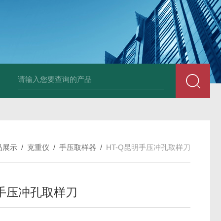
HT808300kg带座椅轮椅秤 血透室轮椅
品展示
/
克重仪
/
手压取样器
/
HT-Q昆明手压冲孔取样刀
手压冲孔取样刀