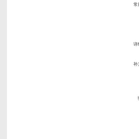
常
详
补