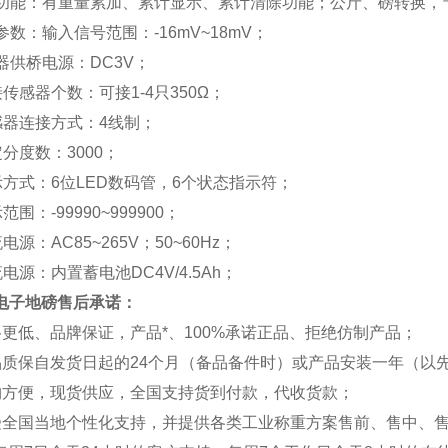
基本功能：有重量累加、累计显示、累计清除功能；公斤、磅转换，
术参数：输入信号范围：-16mV~18mV；
感器供桥电源：DC3V；
连接传感器个数：可接1-4只350Ω；
传感器连接方式：4线制；
检定分度数：3000；
显示方式：6位LED数码管，6个状态指示符；
示范围：-99990~999900；
流电源：AC85~265V；50~60Hz；
直流电源：内置蓄电池DC4V/4.5Ah；
电子地磅售后承诺：
格更低、品牌保证，产品*、100%承诺正品、拒绝仿制产品；
品质保自发货日起的24个月（备品备件时）或产品安装一年（以
购方便，现货供应，全国支持货到付款，代收货款；
受全国当地个性化支持，并提供各类工业称重方案售前、售中、