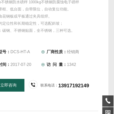
.2m不锈钢防水磅秤 1000kg不锈钢防腐蚀电子磅秤
带框、低台面，自带限位，自动复位功能。
由花钢板或平板通过夹具组焊。
的定位性和长期稳定性，可选配斜坡；
：碳钢、不锈钢贴面，全不锈钢，三种可选。
秤台的表面经喷砂、丙烯酸漆处理。
钢秤台的表面经抛光、拉丝处理。
型号：
DCS-HT-A
厂商性质：
经销商
时间：
2017-07-20
访 问 量：
1342
13917192149
立即咨询
联系电话：