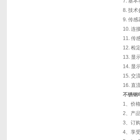
7. 
8. 技
9. 传
10. 
11. 
12. 
13. 
14. 显
15. 交
16. 
不锈钢
1、价
2、产
3、订
4、享