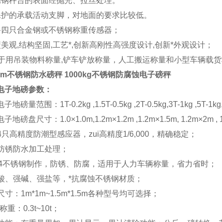
锈钢秤台的表面经抛光、拉丝处理。
保护的承载活动支脚，对地面的要求比较低。
备四只合金钢或不锈钢称重传感器；
型美观,结构坚固,工艺*,创新高刚性高强度设计,创新*外观设计；
适于用吊装物料称量,铲车铲放称量，人工搬运称量和小型车辆载
1.2m不锈钢防水磅秤 1000kg不锈钢防腐蚀电子磅秤
电子地磅参数：
磅量范围：1T-0.2kg ,1.5T-0.5kg ,2T-0.5kg,3T-1kg ,5T-1k
地磅盘尺寸：1.0×1.0m,1.2m×1.2m ,1.2m×1.5m, 1.2m×2m , 1
用4只高精度防潮型感应器，zui高精度1/6,000，精确稳定；
使用防锈防水加工处理；
用304不锈钢制作，防锈、防腐，适用于人力车辆称量，省力省时；
耐强酸、强碱、强盐等，*抗腐蚀不锈钢材质；
面尺寸：1m*1m~1.5m*1.5m各种型号均可选择；
i大称重：0.3t~10t；