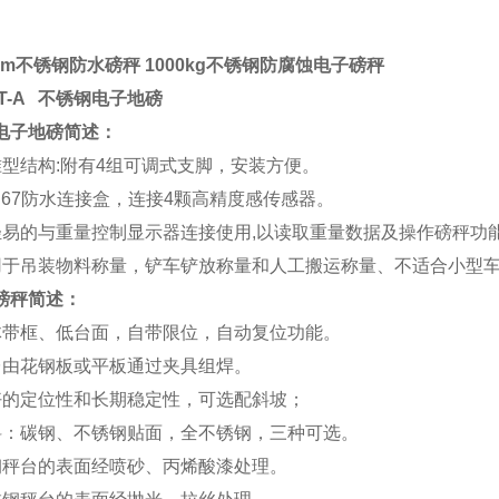
1.2m不锈钢防水磅秤 1000kg不锈钢防腐蚀电子磅秤
HT-A 不锈钢电子地磅
电子地磅简述：
准型结构:附有4组可调式支脚，安装方便。
IP67防水连接盒，连接4颗高精度感传感器。
轻易的与重量控制显示器连接使用,以读取重量数据及操作磅秤功
用于吊装物料称量，铲车铲放称量和人工搬运称量、不适合小型
磅秤简述：
体带框、低台面，自带限位，自动复位功能。
台由花钢板或平板通过夹具组焊。
好的定位性和长期稳定性，可选配斜坡；
料：碳钢、不锈钢贴面，全不锈钢，三种可选。
钢秤台的表面经喷砂、丙烯酸漆处理。