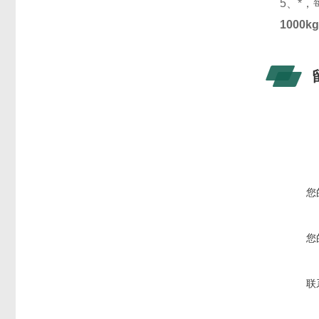
5、*
1000
您
您
联