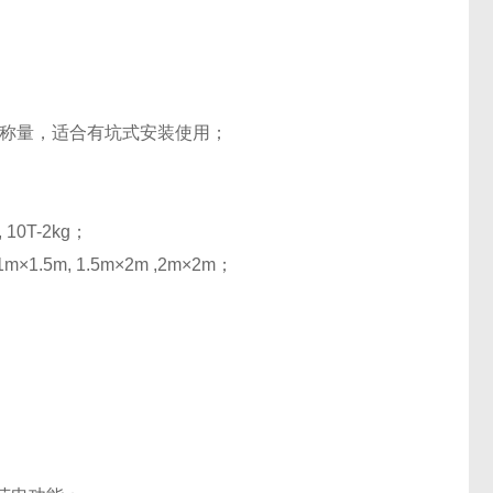
货称量，适合有坑式安装使用；
g, 10T-2kg；
m×1.5m, 1.5m×2m ,2m×2m；