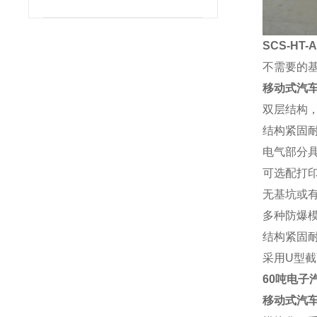
SCS-HT-
不需要的
移动式汽
双层结构
结构紧固
电气部分
可选配打
无基坑或
多种防爆
结构紧固
采用
U
型截
60吨电子
移动式汽