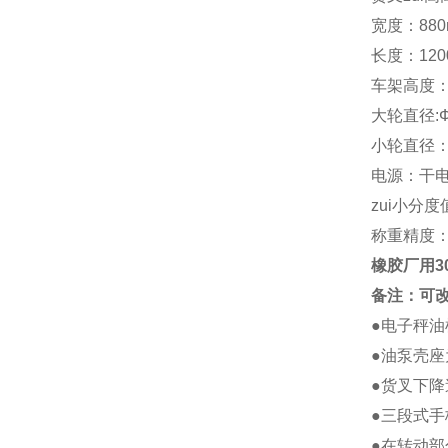
宽度：88
长度：120
车架高度：
大轮直径:Ф
小轮直径：Ф
电源：干电
zui小分度
称重精度：
橡胶厂用3
备注：可
●电子秤油
●油泵壳
●货叉下
●三段式手
●在转动部