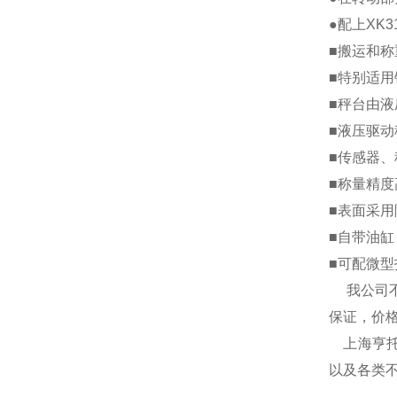
●配上XK
■搬运和
■特别适
■秤台由
■液压驱
■传感器
■称量精
■表面采
■自带油
■可配微
我公司不
保证，价
上海亨
以及各类不