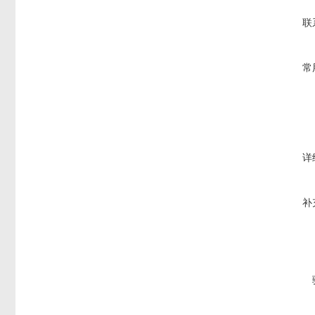
联
常
详
补