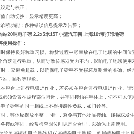
盘设定与校正；
度值自动切换：显示精度更高；
我诊断功能：多种错误信息提示及告警；
站20吨电子磅 2.2x5米15T小型汽车衡 上海10t带打印地磅
秤使用操作：
用时保持良好称重习惯。称货过程中尽量放在电子地磅的中间位
个角落进行称重，从而导致传感器受力不均，影响电子地磅使用
重时，应避免超载，以确保电子磅秤不受损坏及测量的准确。经
不准，跳数等现象。
止在秤台上进行电弧焊作业，若必须在秤台进行电弧焊作业。请
线必须设置在被焊部位附近，并牢固接触在秤体上，切不可以使
接电子磅秤的同一相线上不得接感性负载，如门铃等。
重时，秤体应摆放平整，同时，避免与其他物品接触、碰撞或发
持各接线牢固，经常检查限位间隙是否合理，以确保正常使用。
磅分单层结构电子地磅和双层结构电子地磅，单层结构电子地