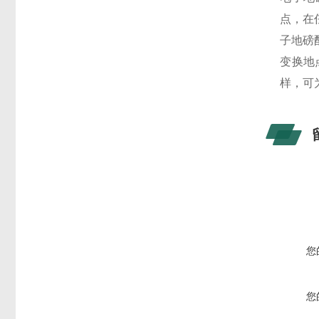
点，在
子地磅
变换地
样，可
您
您