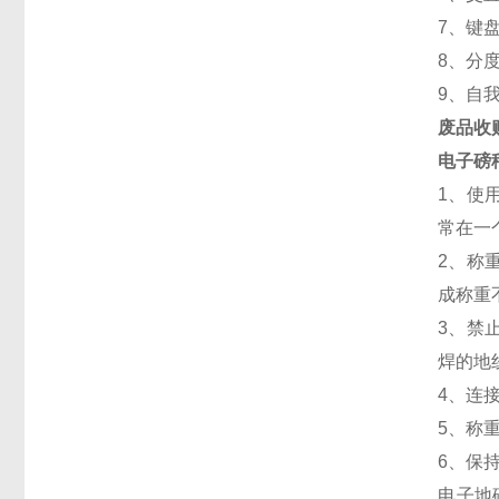
7、键
8、分
9、自
废品收购
电子磅
1、使
常在一
2、称
成称重
3、禁
焊的地
4、连
5、称
6、保
电子地