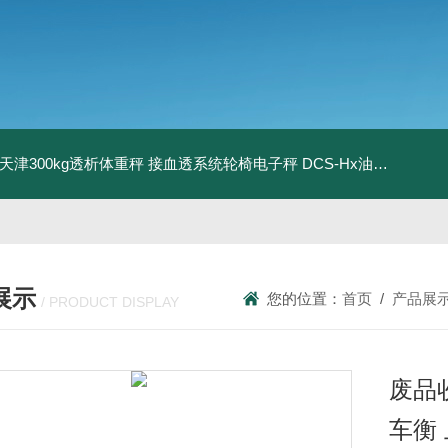
08天津300kg透析体重秤 接血透系统轮椅电子秤
DCS-Hx油桶搬运车电子秤 上海350kg防爆倒桶称
展示
您的位置：
首页
/
产品展
/ PRODUCT DISPLAY
废品收
车衡 