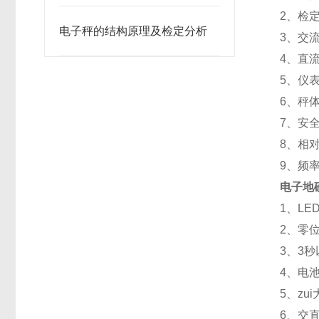
2、检定
电子秤的结构原理及检定分析
3、交流
4、直流
5、仪
6、秤体
7、安全
8、相
9、频率
电子地
1、L
2、零
3、3
4、电
5、z
6、交