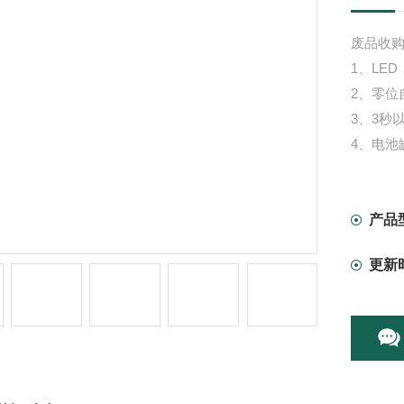
废品收购站
1、LE
2、零位
3、3秒
4、电池
5、Z大
产品
更新