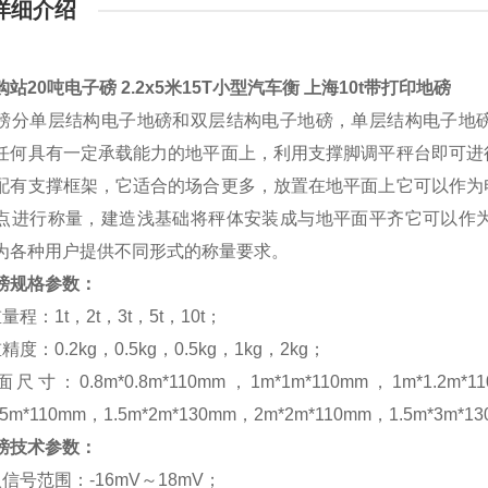
详细介绍
站20吨电子磅 2.2x5米15T小型汽车衡 上海10t带打印地磅
磅分单层结构电子地磅和双层结构电子地磅，单层结构电子地
任何具有一定承载能力的地平面上，利用支撑脚调平秤台即可进
配有支撑框架，它适合的场合更多，放置在地平面上它可以作为
点进行称量，建造浅基础将秤体安装成与地平面平齐它可以作
为各种用户提供不同形式的称量要求。
磅规格参数：
量程：1t，2t，3t，5t，10t；
度：0.2kg，0.5kg，0.5kg，1kg，2kg；
寸：0.8m*0.8m*110mm，1m*1m*110mm，1m*1.2m*110
1.5m*110mm，1.5m*2m*130mm，2m*2m*110mm，1.5m*3m*
磅技术参数：
信号范围：-16mV～18mV；