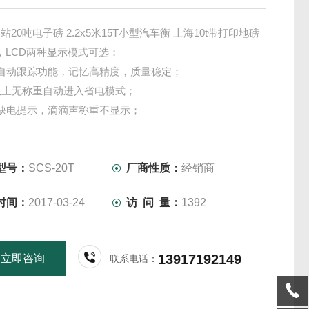
20吨电子磅 2.2x5米15T小型汽车衡 上海10t带打印地磅
D，LCD两种显示模式可选；
自动跟踪功能，记忆高精度，质量稳定；
以上无称重自动进入省电模式；
缺电提示，滴滴声称重不显示；
量程去皮、累计、清零、去皮功能；
型号：
SCS-20T
厂商性质：
经销商
时间：
2017-03-24
访 问 量：
1392
13917192149
立即咨询
联系电话：