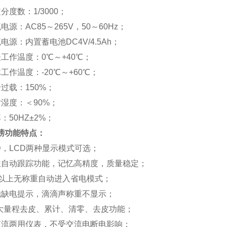
分度数：1/3000；
电源：AC85～265V，50～60Hz；
电源：内置蓄电池DC4V/4.5Ah；
表工作温度：0℃～+40℃；
工作温度：-20℃～+60℃；
过载：150%；
对湿度：＜90%；
：50HZ±2%；
磅功能特点：
ED，LCD两种显示模式可选；
位自动跟踪功能，记忆高精度，质量稳定；
秒以上无称重自动进入省电模式；
池缺电提示，滴滴声称重不显示；
ui大量程去皮、累计、清零、去皮功能；
直流两用仪表，不受交流电断电影响；