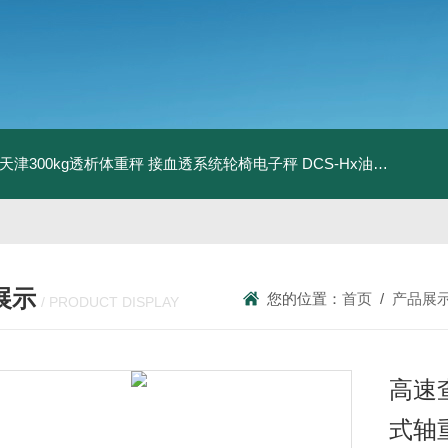
08天津300kg透析体重秤 接血透系统轮椅电子秤
DCS-Hx油桶搬运车电子秤 上海350kg防爆倒桶称
展示
您的位置：
首页
/
产品展
/ PRODUCT DISPLAY
高速
式轴