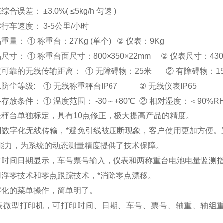
合误差： ±3.0%( ≤5kg/h 匀速 )
行车速度： 3-5公里/小时
重量： ① 称重台：27Kg (单个) ② 仪表：9Kg
尺寸： ① 称重台面尺寸：800×350×22mm ② 仪表尺寸：430×
定可靠的无线传输距离： ① 无障碍物：25米 ② 有障碍物：1
防尘等级: ① 无线称重秤台IP67 ② 无线仪表IP65
存放条件： ① 温度范围： -30～+80℃ ② 相对湿度：＜90%R
块秤台单独标定，具有10点修正，极大提高产品的精度。
用数字化无线传输，*避免引线被压断现象，客户使用更加方便
能力，为系统的动态测量精度提供了技术保障。
有时间日期显示，车号票号输入，仪表和两称重台电池电量监测
用浮零技术和零点跟踪技术，*消除零点漂移。
字化的菜单操作，简单明了。
表微型打印机，可打印时间、日期、车号、票号、轴重、轴组