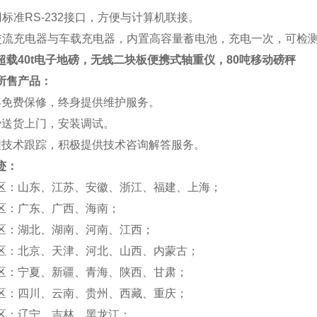
用标准RS-232接口，方便与计算机联接。
交流充电器与车载充电器，内置高容量蓄电池，充电一次，可检
超载40t电子地磅，无线二块板便携式轴重仪，80吨移动磅秤
所售产品：
年免费保修，终身提供维护服务。
费送货上门，安装调试。
程技术跟踪，积极提供技术咨询解答服务。
迹：
区：山东、江苏、安徽、浙江、福建、上海；
区：广东、广西、海南；
区：湖北、湖南、河南、江西；
区：北京、天津、河北、山西、内蒙古；
区：宁夏、新疆、青海、陕西、甘肃；
区：四川、云南、贵州、西藏、重庆；
区：辽宁、吉林、黑龙江；