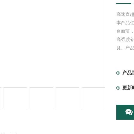
高速查超
本产品
台面薄
高强度
良。产
量检测
产品
更新