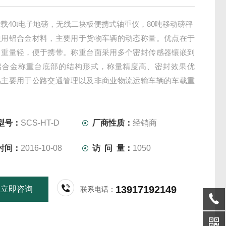
载40t电子地磅，无线二块板便携式轴重仪，80吨移动磅秤
使用铝合金材料，主要用于货物车辆的动态称量。优点在于
，重量轻，便于携带。称重台面采用多个密封传感器镶嵌到
铝合金称重台底部的结构形式，称量精度高、密封效果优
品主要用于公路交通管理以及非商业物流运输车辆的车载重
等。
型号：
SCS-HT-D
厂商性质：
经销商
时间：
2016-10-08
访 问 量：
1050
13917192149
立即咨询
联系电话：