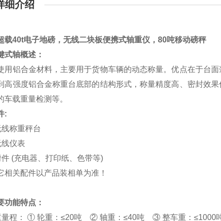
详细介绍
超载40t电子地磅，无线二块板便携式轴重仪，80吨移动磅秤
键式轴概述：
使用铝合金材料，主要用于货物车辆的动态称量。优点在于台面
到高强度铝合金称重台底部的结构形式，称量精度高、密封效果
的车载重量检测等。
件:
块无线称重秤台
无线仪表
附件 (充电器、打印纸、色带等)
它相关配件以产品装相单为准！
要功能特点：
量程： ① 轮重：≤20吨 ② 轴重：≤40吨 ③ 整车重：≤1000