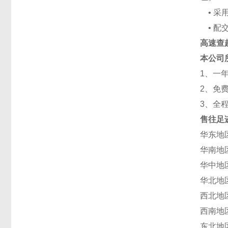
• 采
• 配
高速查
本公司
1、一
2、免
3、全
售往足
华东地
华南地
华中地
华北地
西北地
西南地
东北地