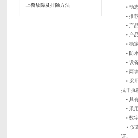
上衡故障及排除方法
• 动态综
• 推荐
• 产品
• 产品
• 稳
• 防水
• 设备
• 两
• 采
抗干扰
• 具
• 采
• 数
• 仪
证。