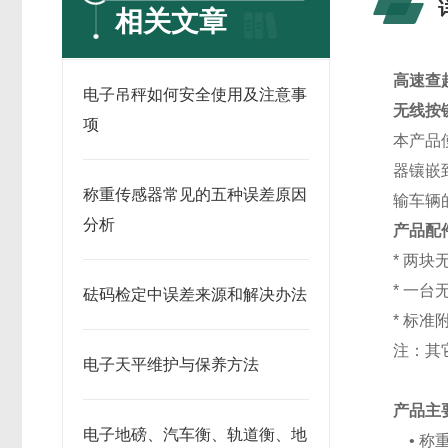
相关文章
高速查
电子吊秤如何安全使用及注意事
无线按
项
本产品
器镶嵌
称重传感器常见的五种误差原因
输车辆
分析
产品配
* 两
* 一台
砝码检定中误差来源和解决办法
* 标准
注：其
电子天平维护与保养方法
产品主
电子地磅、汽车衡、轨道衡、地
• 称重