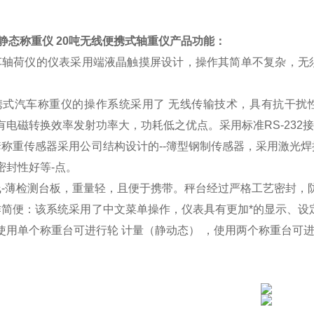
T静态称重仪 20吨无线便携式轴重仪
产品功能：
车轴荷仪的仪表采用端液晶触摸屏设计，操作其简单不复杂，无
携式汽车称重仪的操作系统采用了 无线传输技术，具有抗干扰性
有电磁转换效率发射功率大，功耗低之优点。采用标准RS-232
套称重传感器采用公司结构设计的--簿型钢制传感器，采用激光
密封性好等-点。
线-薄检测台板，重量轻，且便于携带。秤台经过严格工艺密封，防护
作简便：该系统采用了中文菜单操作，仪表具有更加*的显示、设
使用单个称重台可进行轮 计量（静动态） ，使用两个称重台可进