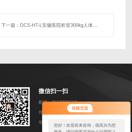
下一篇：
DCS-HT-L安徽医院析室300kg人体称重轮椅称
微信扫一扫
邮箱：861788253@qq.com
您好！欢迎前来咨询，很高兴为您
在线交流
服务，请问您要咨询什么问题呢？
传真：86-021-57858216
地址：上海市松江区洞泾镇长兴路652弄11号
您好，看您停留很久了，是否找到