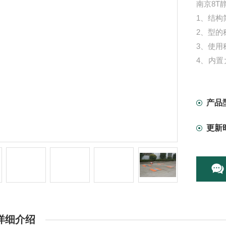
南京8T
1、结构
2、型的
3、使用
4、内置
间，同
产品
更新
详细介绍