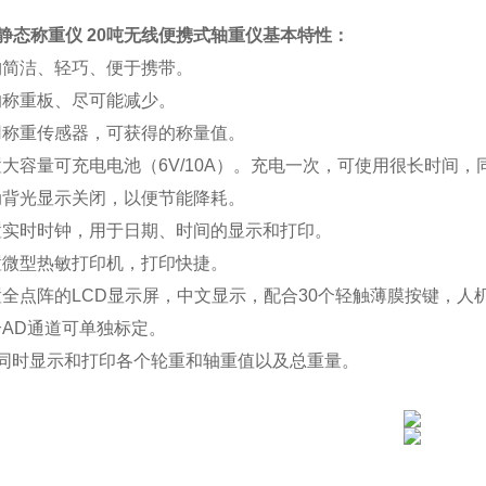
T静态称重仪 20吨无线便携式轴重仪
基本特性：
构简洁、轻巧、便于携带。
的称重板、尽可能减少。
用称重传感器，可获得的称量值。
置大容量可充电电池（6V/10A）。充电一次，可使用很长时间
动背光显示关闭，以便节能降耗。
置实时时钟，用于日期、时间的显示和打印。
置微型热敏打印机，打印快捷。
置全点阵的LCD显示屏，中文显示，配合30个轻触薄膜按键，
个AD通道可单独标定。
能同时显示和打印各个轮重和轴重值以及总重量。