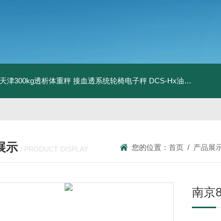
08天津300kg透析体重秤 接血透系统轮椅电子秤
DCS-Hx油桶搬运车电子秤 上海350kg防爆倒桶称
展示
您的位置：
首页
/
产品展
/ PRODUCT DISPLAY
南京