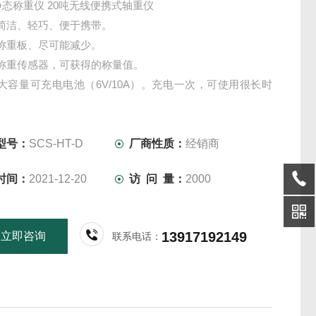
静态称重仪 20吨无线便携式轴重仪
简洁、轻巧、便于携带。
称重板、尽可能减少。
称重传感器，可获得的称量值。
大容量可充电电池（6V/10A）。充电一次，可使用很长时
时具有电池电压实时监测功能。
型号：
SCS-HT-D
厂商性质：
经销商
时间：
2021-12-20
访 问 量：
2000
13917192149
立即咨询
联系电话：