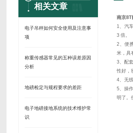
相关文章
南京8
1、汽
电子吊秤如何安全使用及注意事
3 倍。
项
2、便
米，具
称重传感器常见的五种误差原因
3、配
分析
性好，
4、无
地磅检定与规程要求的差距
5、操
明了。
电子地磅接地系统的技术维护常
识