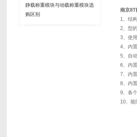
静载称重模块与动载称重模块选
南京8
购区别
1、结
2、型
3、使
4、内
5、自
6、内
7、内
8、内
9、各
10、