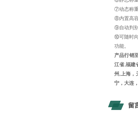
⑦动态称
⑧内置高
⑨自动判
⑩可随时
功能。
产品行销
江省
,
福建
州
,
上海，
宁，大连
留