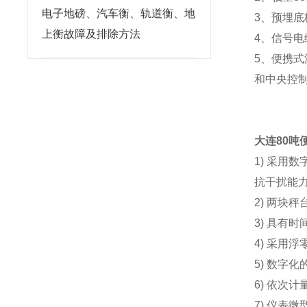
电子地磅、汽车衡、轨道衡、地
3、预埋底
上衡故障及排除方法
4、信号电
5、便携
和中央控
大连80吨
1) 采用
抗干扰能
2) 两块
3) 具有
4) 采用
5) 数字
6) 依次
7) 仪