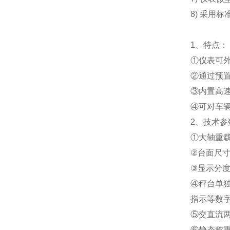
8) 采用
1、特点：
①仪表可
②通过预
③内置高
④可对车
2、技术参
①大轴重载荷
②台面尺寸：
③显示分度值
④秤台单
指示等数
⑤交直流
⑥静态称