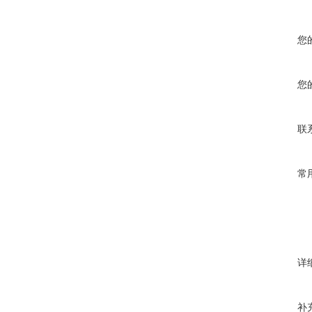
您
您
联
常
详
补