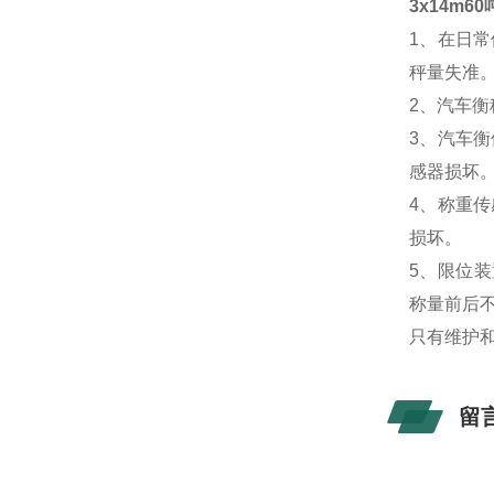
3x14m6
1、在日
秤量失准
2、汽车
3、汽车
感器损坏
4、称重
损坏。
5、限位
称量前后不*
只有维护
留