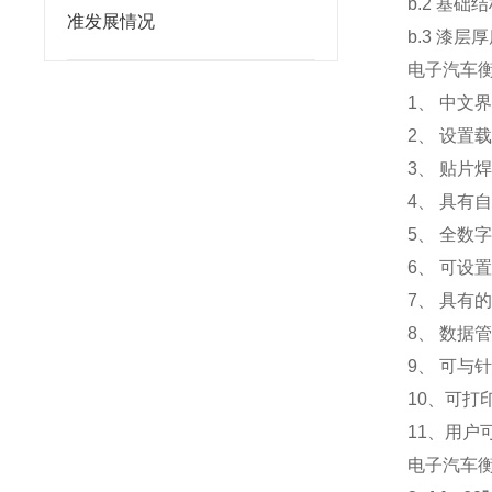
b.2 基
准发展情况
b.3 漆层
电子汽车
1、 中文
2、 设置
3、 贴片
4、 具有
5、 全数
6、 可设
7、 具有
8、 数据
9、 可与
10、可
11、用
电子汽车