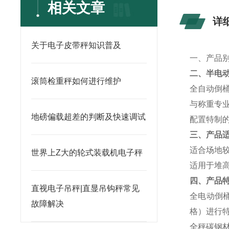
相关文章
详
关于电子皮带秤知识普及
一、产品
二、
半电动
滚筒检重秤如何进行维护
全自动倒
与称重专
地磅偏载超差的判断及快速调试
配置特制
三、产品
适合场地
世界上Z大的轮式装载机电子秤
适用于堆
四、产品
直视电子吊秤|直显吊钩秤常见
全电动倒
故障解决
格）进行
全秤碳钢