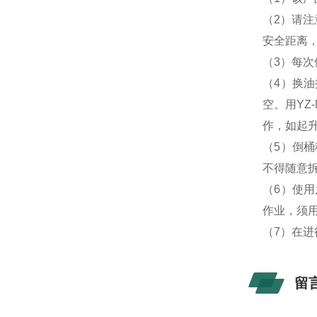
（2）请
安全距离
（3）每
（4）换
空。用YZ
作，如起
（5）倒
不得随意
（6）使
作业，须
（7）在
留