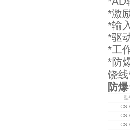
*AD
*
激
*输
*驱
*工
*防
饶线
防爆
型
TCS-
TCS-
TCS-