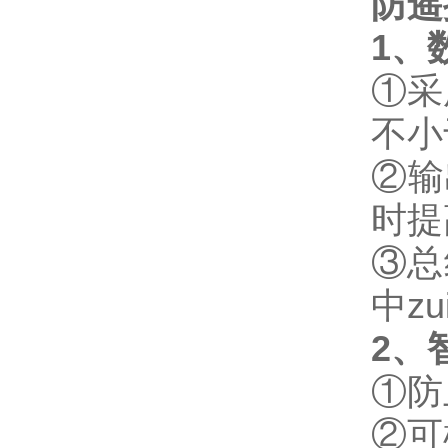
防遥
1
、
①采
不小
②输
时提
③总
中z
2
、
①防
②可