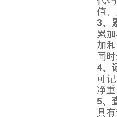
代码
值、
3
、
累加
加和
同时
4
、
可记
净重
5
、
具有