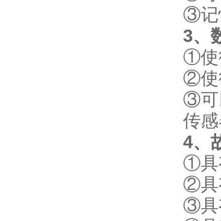
③记
3
、
①使
②使
③可
传感
4
、
①具
②具
③具