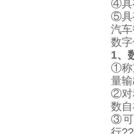
④具
⑤具
汽车
数字
1
、
①称
量输
②对
数自
③
行?