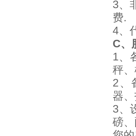
3、
费.
4、
C、
1、
秤、
2、
器、
3、
磅、
您的