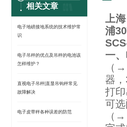
相关文章
上海
电子地磅接地系统的技术维护常
浦3
识
SC
一、
电子吊秤的优点及吊秤的电池该
怎样维护？
（→
器，
直视电子吊秤|直显吊钩秤常见
打印
故障解决
可选
电子皮带秤各种误差的防范
（→