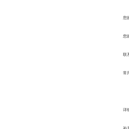
您
您
联
常
详
补