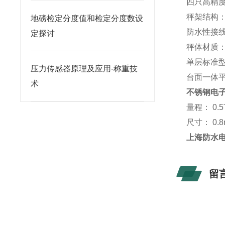
四只高精
秤架结构
地磅检定分度值和检定分度数设
防水性接
定探讨
秤体材质
单层标准
压力传感器原理及应用-称重技
台面一体
术
不锈钢电
量程： 0.5T
尺寸： 0.8
上海防水
留