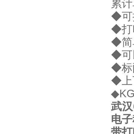
累计
◆可
◆打
◆简
◆可
◆标
◆上
◆K
武汉
电子
带打