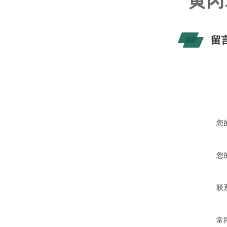
黄冈
留
您
您
联
常