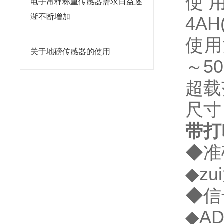
使用
电子吊秤称重传感器需求日益逐
渐不断增加
4A
使用
关于地磅传感器的使用
～5
超载
尺寸：
带打
◆准
◆z
◆信
◆A