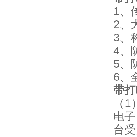
1、
2、
3、
4、
5、防
6、
带打
（1
电子
台受