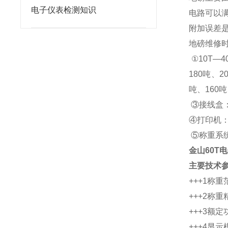
电子仪表检测知识
电路可以
附加误差
地磅维修
①10T—
180吨、2
吨、160吨
③接线盒：
④打印机
⑤称重系统
金山60T
主要技术
+++1称重范
+++2称重精
+++3额定
+++4显示