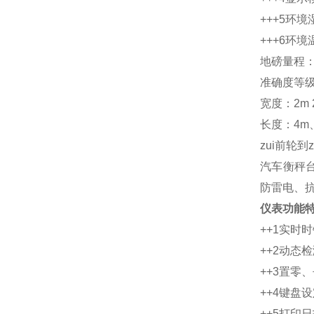
+++5环
+++6环境
地磅量程：1
准确度等级：
宽度：2m 2
长度：4m
zui前轮到
汽车衡秤
防雷电、
仪表功能
++1实时
++2动态
++3置零
++4键盘
++5打