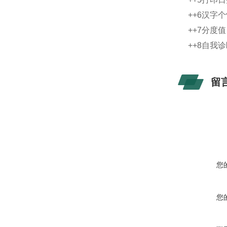
++6汉
++7分度
++8自我
留
您
您