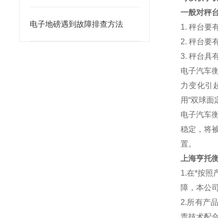
一般对秤
电子地磅遇到故障排查方法
1. 秤台
2. 秤台
3. 秤台
电子汽车
力变化引
用“双球面
电子汽车
稳定，将
置。
上海亨托
1.在*
障，本公
2.所有
责技术配