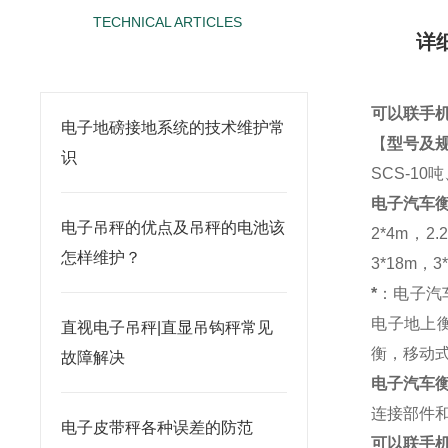
TECHNICAL ARTICLES
详
相关文章
可以联手机
电子地磅接地系统的技术维护常
【
型号及
识
SCS-10
电子汽车
电子吊秤的优点及吊秤的电池该
2*4m，2.
怎样维护？
3*18m，3*
*
：电子汽
电子地上
直视电子吊秤|直显吊钩秤常见
衡，移动
故障解决
电子汽车
连接部件
电子皮带秤各种误差的防范
可以联手机