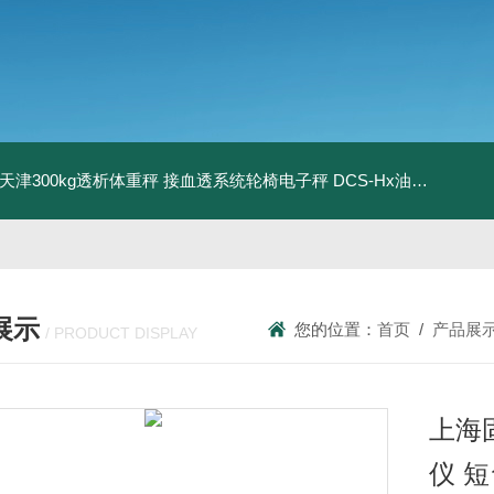
08天津300kg透析体重秤 接血透系统轮椅电子秤
DCS-Hx油桶搬运车电子秤 上海350kg防爆倒桶称
展示
您的位置：
首页
/
产品展
/ PRODUCT DISPLAY
上海
仪 