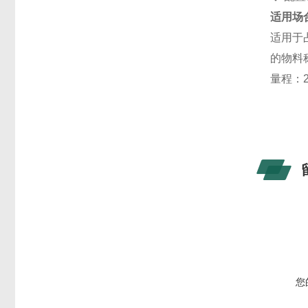
适用场
适用于
的物料
量程：20
您