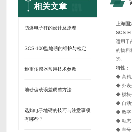
相关文章
上海固
防爆电子秤的设计及原理
SCS-
适用于
SCS-100型地磅的维护与检定
的物料
选。
特性：
称重传感器常用技术参数
◆ 高
◆ 外
地磅偏载误差调整方法
◆ 模
◆ 自
选购电子地磅的技巧与注意事项
◆ 数
有哪些？
◆ 动
◆ 车