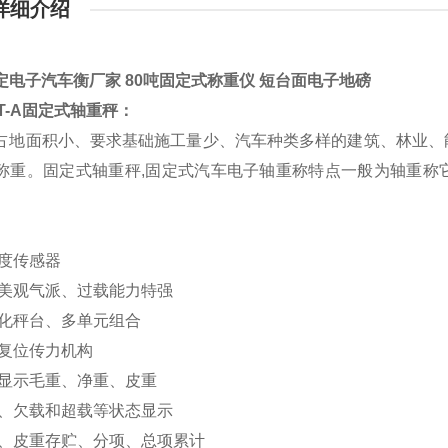
详细介绍
定电子汽车衡厂家 80吨固定式称重仪 短台面电子地磅
HT-A固定式轴重秤：
占地面积小、要求基础施工量少、汽车种类多样的建筑、林业、
称重。
固定式轴重秤,固定式汽车电子轴重称特点一般为轴重称
精度传感器
表美观气派、过载能力特强
块化秤台、多单元组合
动复位传力机构
字显示毛重、净重、皮重
态、欠载和超载等状态显示
号、皮重存贮、分项、总项累计