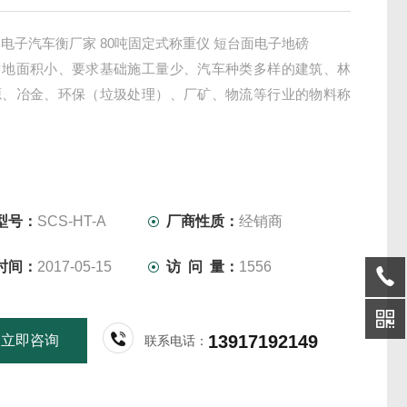
电子汽车衡厂家 80吨固定式称重仪 短台面电子地磅
占地面积小、要求基础施工量少、汽车种类多样的建筑、林
源、冶金、环保（垃圾处理）、厂矿、物流等行业的物料称
型号：
SCS-HT-A
厂商性质：
经销商
时间：
2017-05-15
访 问 量：
1556
13917192149
立即咨询
联系电话：