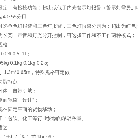
设定，有检校功能；超出或低于声光警示灯报警（警示灯需另加
40~55分贝；
可选单色灯报警和三色灯报警，三色灯报警分别为：超出为红色
为长亮；声音和灯光分开控制，可选择工作和不工作两种模式；
规格：
 0.3t 0.5t 1t；
5kg 0.1kg 0.1kg 0.2kg；
 1.3m*0.65m，特殊规格可定做；
功能特点：
秤体，自带引坡；
钢面辊筒，设计*；
现在固定平面的货物移动；
于：包装、化工等行业货物的移动称量。
描述：
零（开机/手动）范围可调；