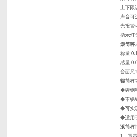
上下限
声音可达
光报警
指示灯
滚筒秤
称量 0.1t
感量 0.0
台面尺寸
辊筒秤
◆碳钢
◆不锈
◆可实
◆适用
滚筒秤
1、置