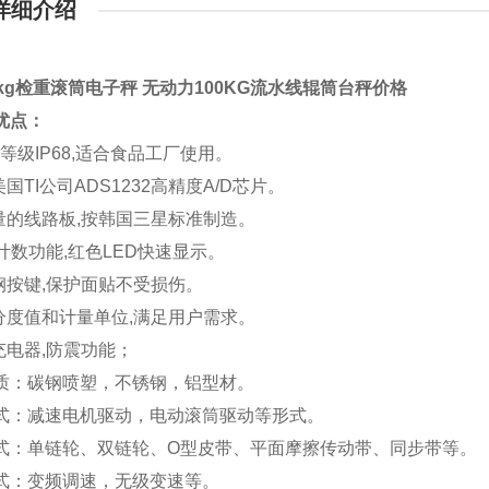
详细介绍
0kg检重滚筒电子秤 无动力100KG流水线辊筒台秤价格
优点：
水,等级IP68,适合食品工厂使用。
美国TI公司ADS1232高精度A/D芯片。
质量的线路板,按韩国三星标准制造。
/计数功能,红色LED快速显示。
锈钢按键,保护面贴不受损伤。
个分度值和计量单位,满足用户需求。
充电器,防震功能；
质：碳钢喷塑，不锈钢，铝型材。
式：减速电机驱动，电动滚筒驱动等形式。
式：单链轮、双链轮、O型皮带、平面摩擦传动带、同步带等。
式：变频调速，无级变速等。