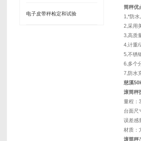
筒秤优
电子皮带秤检定和试验
1,*防
2,采用
3,高
4,计重
5,不
6,多
7,防水
慈溪5
滚筒秤
量程：30k
台面尺寸：
误差感量：1
材质：
滚筒秤