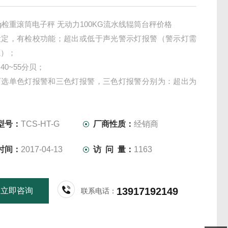
kg检重滚筒电子秤 无动力100KG流水线辊筒台秤价格
设定，有检校功能；超出或低于声光警示灯报警（警示灯需
源）；
40~55分贝；
可选单色灯报警和三色灯报警，三色灯报警分别为：超出为
示灯，合格为绿色指示灯，低于为红色指示灯；
型号：
TCS-HT-G
厂商性质：
经销商
时间：
2017-04-13
访 问 量：
1163
13917192149
立即咨询
联系电话：