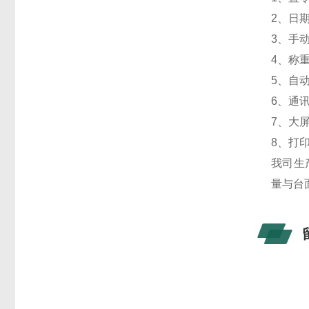
2、日
3、手
4、称
5、自
6、通
7、大
8、打
我司生
量与台