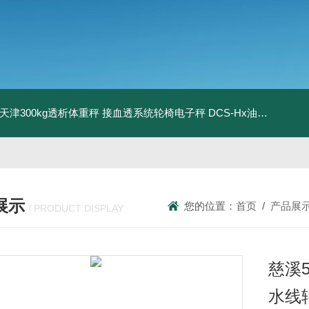
08天津300kg透析体重秤 接血透系统轮椅电子秤
DCS-Hx油桶搬运车电子秤 上海350kg防爆倒桶称
展示
您的位置：
首页
/
产品展
/ PRODUCT DISPLAY
慈溪5
水线