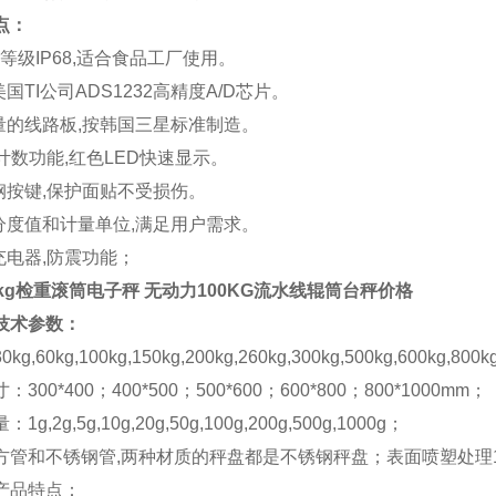
点：
水,等级IP68,适合食品工厂使用。
美国TI公司ADS1232高精度A/D芯片。
质量的线路板,按韩国三星标准制造。
/计数功能,红色LED快速显示。
锈钢按键,保护面贴不受损伤。
个分度值和计量单位,满足用户需求。
充电器,防震功能；
0kg检重滚筒电子秤 无动力100KG流水线辊筒台秤价格
技术参数：
g,60kg,100kg,150kg,200kg,260kg,300kg,500kg,600kg,800
300*400；400*500；500*600；600*800；800*1000mm；
g,2g,5g,10g,20g,50g,100g,200g,500g,1000g；
方管和不锈钢管,两种材质的秤盘都是不锈钢秤盘；表面喷塑处理100
产品特点：