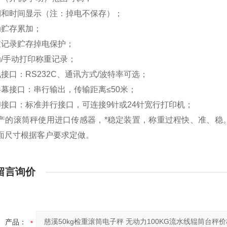
期和时间显示（注：掉电不保存）；
动贮存累加；
重记录贮存掉电保护；
动/手动打印称重记录；
讯接口：RS232C、通讯方式/波特率可选；
屏幕接口：串行输出，传输距离≤50米；
印接口：标准并行接口，可连接9针或24针宽行打印机；
产的滚筒秤使用进口传感器，*稳定装置，称重过程快、准、稳
面尺寸根据客户要求定做。
留言询价
产品：