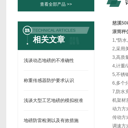
查看全部产品 >>
慈溪5
TECHNICAL ARTICLES
滚筒秤
相关文章
1,*防
2,采用
3,高
浅谈动态地磅的不准确性
4,计重
5,不
称重传感器防护要求认识
6,多
7,防水
机架材
浅谈大型工艺地磅的模拟校准
动力方
传动方
地磅防雷检测以及有效措施
调速方