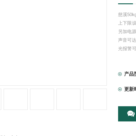
慈溪50
上下限
另加电
声音可达
光报警
红色指
产品
更新