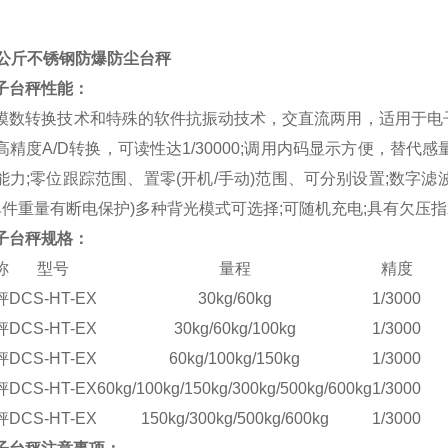
0公斤不锈钢防爆防尘台秤
子台秤性能：
模数转换技术和特殊的软件抗振动技术，交直流两用，适用于电
高精度A/D转换，可读性达1/30000;调用内码显示方便，替
能力;零位跟踪范围、置零(开机/手动)范围、可分别设置;数字
(单件重量有断电保护)多种背光模式可选择;可随机充电;具有欠压指
子台秤规格：
称
型号
量程
精度
秤
DCS-HT-EX
30kg/60kg
1/3000
秤
DCS-HT-EX
30kg/60kg/100kg
1/3000
秤
DCS-HT-EX
60kg/100kg/150kg
1/3000
秤
DCS-HT-EX
60kg/100kg/150kg/300kg/500kg/600kg
1/3000
秤
DCS-HT-EX
150kg/300kg/500kg/600kg
1/3000