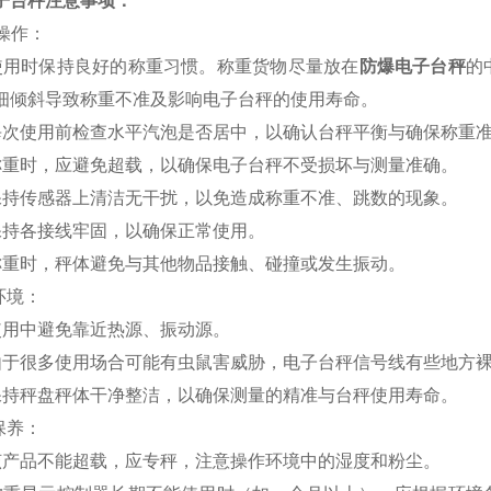
子台秤注意事项：
用操作：
使用时保持良好的称重习惯。称重货物尽量放在
防爆电子台秤
的
细倾斜导致称重不准及影响电子台秤的使用寿命。
每次使用前检查水平汽泡是否居中，以确认台秤平衡与确保称重
称重时，应避免超载，以确保电子台秤不受损坏与测量准确。
保持传感器上清洁无干扰，以免造成称重不准、跳数的现象。
保持各接线牢固，以确保正常使用。
称重时，秤体避免与其他物品接触、碰撞或发生振动。
环境：
使用中避免靠近热源、振动源。
由于很多使用场合可能有虫鼠害威胁，电子台秤信号线有些地方
保持秤盘秤体干净整洁，以确保测量的精准与台秤使用寿命。
保养：
该产品不能超载，应专秤，注意操作环境中的湿度和粉尘。