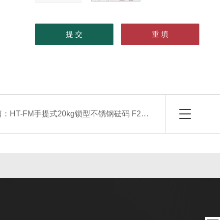
篇：
HT-FM手提式20kg锁型不锈钢砝码 F2等级25KG法码