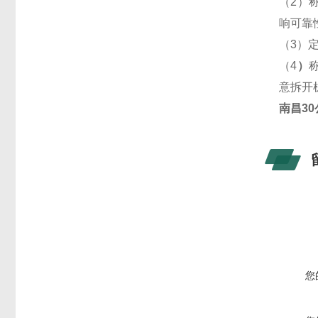
（2）
响可靠
（3）
（4
）
意拆开
南昌3
您