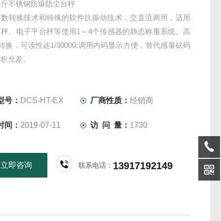
公斤不锈钢防爆防尘台秤
模数转换技术和特殊的软件抗振动技术，交直流两用，适用
台秤、电子平台秤等使用1～4个传感器的静态称重系统。高
D转换，可读性达1/30000;调用内码显示方便，替代感量砝码
分析允差。
型号：
DCS-HT-EX
厂商性质：
经销商
时间：
2019-07-11
访 问 量：
1730
13917192149
立即咨询
联系电话：