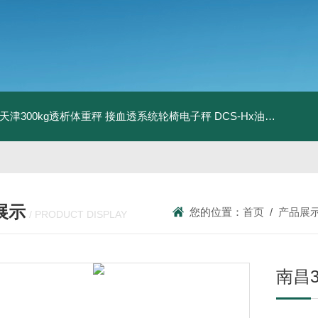
08天津300kg透析体重秤 接血透系统轮椅电子秤
DCS-Hx油桶搬运车电子秤 上海350kg防爆倒桶称
展示
您的位置：
首页
/
产品展
/ PRODUCT DISPLAY
南昌