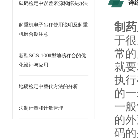
详
砝码检定中误差来源和解决办法
制药
起重机电子吊秤使用说明及起重
机磨合期注意
于很
常的
新型SCS-100Ⅱ型地磅秤台的优
就要
化设计与应用
执行
地磅检定中替代方法的分析
的一
一般
法制计量和计量管理
的外
码的