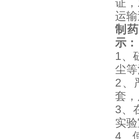
证，
运输
制药
示：
1、
尘等
2、
套，
3、
实验
4、