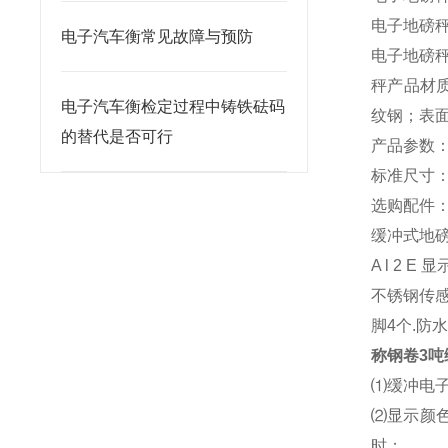
电子地磅
电子汽车衡常见故障与预防
电子地磅
秤产品材
电子汽车衡检定过程中铸铁砝码
纹钢；表
的替代是否可行
产品参数
标准尺寸：1M
选购配件
缓冲式地
A l 2 
不锈钢传感
脚4个.防
称钢卷3吨
⑴缓冲电
⑵显示颜
时；