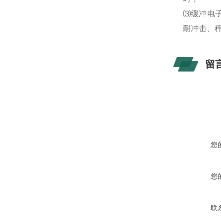
⑶缓冲电子
耐冲击、
留
您
您
联