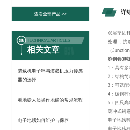
详
查看全部产品 >>
双层坚固
TECHNICAL ARTICLES
处理，抗
相关文章
（Junct
称钢卷3吨
1：具有
装载机电子秤与装载机压力传感
2：结构
器的选择
3：可选配
4：碳钢秤
看地磅人员操作地磅的常规流程
5：四只高
缓冲式钢
电子地磅
电子地磅如何维护与保养
电子地磅