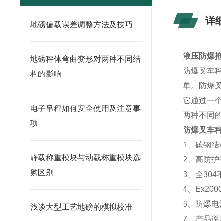
详
地磅偏载误差调整方法及技巧
液压防爆拖
地磅秤体弯曲变形对两种不同结
防爆叉车
构的影响
单。防爆
它通过一
电子吊秤如何安全使用及注意事
两种不同
项
防爆叉车
1、碳钢结
静载称重模块与动载称重模块选
2、高防
购区别
3、全30
4、Ex2
6、防爆
浅谈大型工艺地磅的模拟校准
7、产品