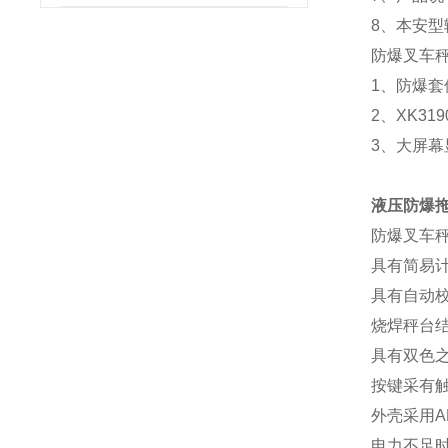
8、本安
防爆叉车
1、防爆套件(
2、XK31
3、大屏幕
液压防爆拖
防爆叉车
具有简易
具有自动
烧焊秤台
具有双色之
按键采有
外壳采用A
电力不足