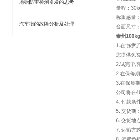
地磅防雷检测引发的思考
量程：30kg
称重感量：2
汽车衡的故障分析及处理
台面尺寸：30
泰州100
1.在*
您提供免
2.试完毕
2.在保
3.在保质
公司将在4
4. 付款
5. 交货
6. 交货
7. 运输
8. 运费负