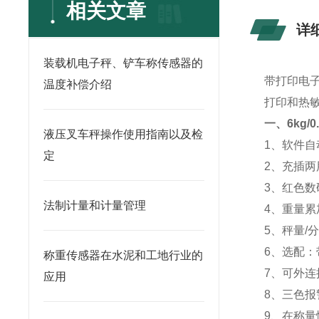
相关文章
详
装载机电子秤、铲车称传感器的
带打印电
温度补偿介绍
打印和热
一、
6kg
液压叉车秤操作使用指南以及检
1、软件自
定
2、充插两
3、红色数
法制计量和计量管理
4、重量累
5、秤量/
6、选配：
称重传感器在水泥和工地行业的
7、可外
应用
8、三色报
9、在称