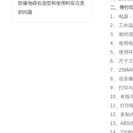
防爆地磅在选型和使用时应注意
二、带打
的问题
1、 电源：
2、 工作
3、 相对湿
4、 使用电
5、 使用环
6、 尺寸:2
7、 25
8、 语音
9、 打印
10、有线
11、打
12、多制
13、AB
14、7寸