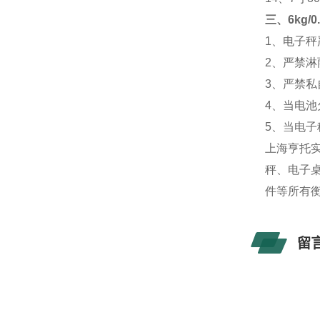
三、
6kg
1、电子
2、严禁
3、严禁
4、当电
5、当电
上海亨托
秤、电子
件等所有
留