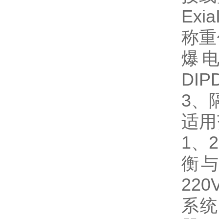
Exi
称重
爆电
DI
3、
适用
1、
衡
220
系统