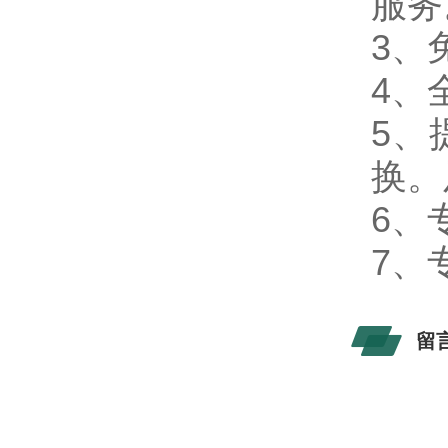
服
3、
4、
5、
换。
6、
7、
留