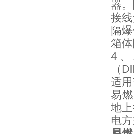
器。
接线
隔爆
箱体
4、
（DI
适用
易燃
地上
电方
易燃