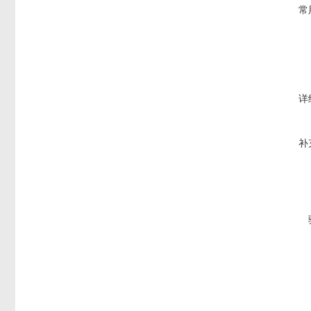
常
详
补