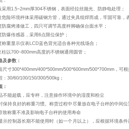
能：
板采用1.5~2mm厚304不锈钢，表面经拉丝抛光、防静电处理；
炸性危险环境秤体采用碳钢方管，通过夹具组焊而成，牢固可靠，
强度防腐烤漆做工，四只可调节高度秤脚确保台面水平；
精度防爆传感器，采用6点限位保护；
精度称重显示仪表LCD蓝色背光适合各种光线场合；
立柱以700~800mm高度的不锈钢通用圆管；
格及参数：
尺寸300*400mm/400*500mm/500*600mm/500*700
30/60/100/150/300/500kg；
项：
该产品不能超载，应专秤，注意操作环境中的湿度和粉尘
使用时保持良好的称重习惯。称货过程中尽量放在电子台秤的中间
导致称重不准及影响电子台秤的使用寿命
称重显示控制器长期不能使用时（如一个月以上），应根据环境条