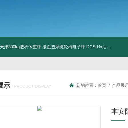
08天津300kg透析体重秤 接血透系统轮椅电子秤
DCS-Hx油桶搬运车电子秤 上海350kg防爆倒桶称
展示
您的位置：
首页
/
产品展
/ PRODUCT DISPLAY
本安