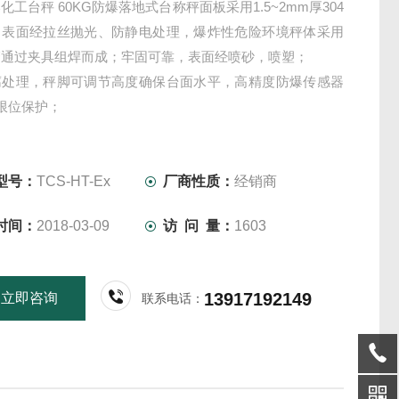
化工台秤 60KG防爆落地式台称秤面板采用1.5~2mm厚304
，表面经拉丝抛光、防静电处理，爆炸性危险环境秤体采用
管通过夹具组焊而成；牢固可靠，表面经喷砂，喷塑；
腐处理，秤脚可调节高度确保台面水平，高精度防爆传感器
限位保护；
危险环境秤体采用碳钢方管通过夹具组焊而成，牢固可靠，
喷砂，喷塑；
型号：
TCS-HT-Ex
厂商性质：
经销商
时间：
2018-03-09
访 问 量：
1603
13917192149
立即咨询
联系电话：