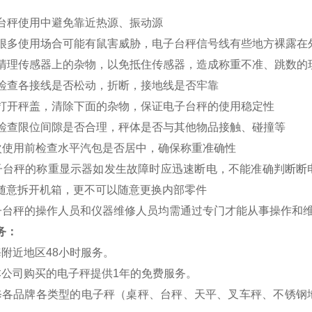
电子台秤使用中避免靠近热源、振动源
由于很多使用场合可能有鼠害威胁，电子台秤信号线有些地方裸露
经常清理传感器上的杂物，以免抵住传感器，造成称重不准、跳数的
经常检查各接线是否松动，折断，接地线是否牢靠
定期打开秤盖，清除下面的杂物，保证电子台秤的使用稳定性
经常检查限位间隙是否合理，秤体是否与其他物品接触、碰撞等
 每次使用前检查水平汽包是否居中，确保称重准确性
 电子台秤的称重显示器如发生故障时应迅速断电，不能准确判断
随意拆开机箱，更不可以随意更换内部零件
 电子台秤的操作人员和仪器维修人员均需通过专门才能从事操作和
务：
海附近地区48小时服务。
本公司购买的电子秤提供1年的免费服务。
修各品牌各类型的电子秤（桌秤、台秤、天平、叉车秤、不锈钢