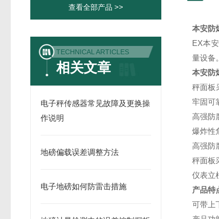
查看全部产品 >>
本安防
EX本
TECHNICAL ARTICLES
量设备。
相关文章
本安防
秤面板
牢固可
电子秤传感器常见故障及更换操
高强防
作说明
爆炸性
高强防
地磅偏载误差调整方法
秤面板
仪表立柱
电子地磅如何防雷击措施
产品特
可带上