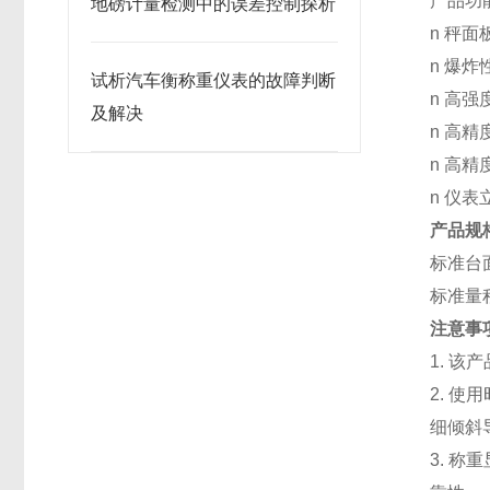
产品功
地磅计量检测中的误差控制探析
n 秤面
n 爆
试析汽车衡称重仪表的故障判断
n 高
及解决
n 高
n 高
n 仪表
产品规
标准台面
标准量程：
注意事
1. 
2. 
细倾斜
3. 