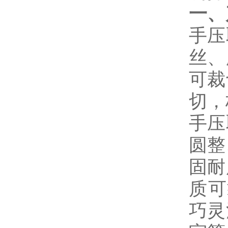
一、
手压
丝、
可裁
切，
手压
圆整
固耐
质可
巧灵