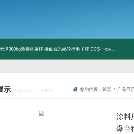
08天津300kg透析体重秤 接血透系统轮椅电子秤
DCS-Hx油桶搬运车电子秤 上海350kg防爆倒桶称
展示
您的位置：
首页
/
产品展
/ PRODUCT DISPLAY
涂料厂
爆台