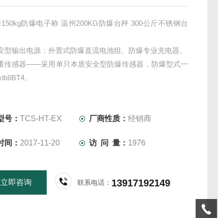
150kg防爆电子称 温州200KG防爆台秤 300公斤不锈钢台
安型输出电源：外置式防爆直流电池组、防爆专业充电器。
称重传感器——采用单只本质安全型防爆传感器，防爆型式一
bIIBT4。
接线盒——本质安全型防爆接线盒。防爆型式一般为：
T6。
称重仪表——本质安全型防爆称重仪表，内置本安型防爆电池
型号：
TCS-HT-EX
厂商性质：
经销商
时间：
2017-11-20
访 问 量：
1976
13917192149
立即咨询
联系电话：