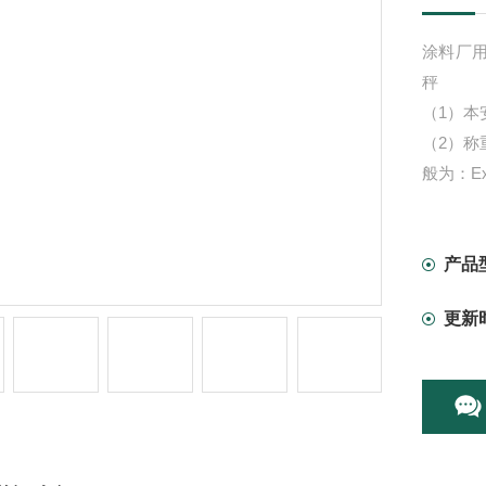
涂料厂用
秤
（1）本
（2）
般为：Exi
（3）
ExiaIIC
（4）
产品
盒。
更新