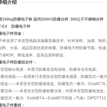
详细介绍
150kg防爆电子称 温州200KG防爆台秤 300公斤不锈钢台秤
HT-EX 防爆电子秤
爆电子秤用途：
子秤采用了本安型电路及隔爆防爆技术。针对涂料、油漆、制药
配料、分装、成品贸易结算的称重。防爆电子秤防爆节能、快速
节省时间、降低成本、提高品质和效益。
爆电子秤防爆组合件：
本安型输出电源：外置式防爆直流电池组、防爆专业充电器。
称重传感器——采用单只本质安全型防爆传感器，防爆型式一般为：Ex
接线盒——本质安全型防爆接线盒。防爆型式一般为：ExiaIICT6
称重仪表——本质安全型防爆称重仪表，内置本安型防爆电池盒
爆型式一般为：ExibIIBT4—ExibIIBT5等级（气体）DIPDTT
爆电子秤量程：