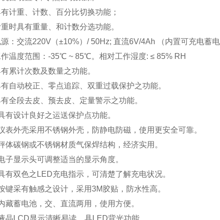
具有计重、计数、百分比切换功能；
计重时具有重量、和计数分选功能。
源：交流220V（±10%）/ 50Hz; 直流6V/4Ah （内置可充电
作温度范围：-35℃ ~ 85℃。相对工作湿度: ≤ 85% RH
具有累计次数及数量之功能。
具有自动校正、零点追踪、双重过载保护之功能。
具有全段去皮、预去皮、定量警示之功能。
）具有设计良好之运送保护点功能。
）仪表外壳采用不锈钢外壳，防静电防磁，使用更安全可靠。
）秤体碳钢或不锈钢材质气保焊结构，经济实用。
）电子显示头可调整适当的显示角度。
）具有双色之LED充电指示，可清楚了解充电状况。
）按键采有触感之设计，采用3M胶贴，防水性高。
）内藏蓄电池，交、直流两用，使用方便。
）液晶LCD显示清晰易读，具LED背光功能。