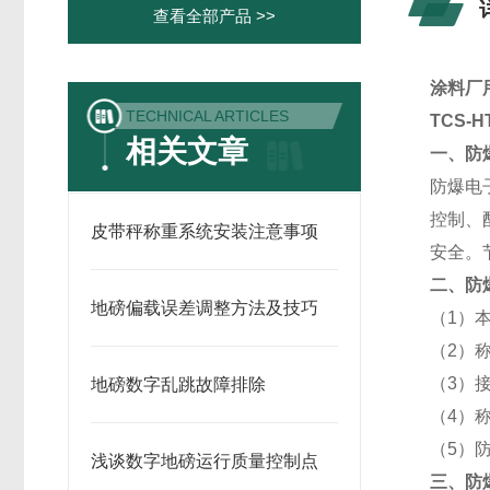
查看全部产品 >>
涂料厂用
TECHNICAL ARTICLES
TCS-
相关文章
一、防
防爆电
控制、
皮带秤称重系统安装注意事项
安全。
二、防
地磅偏载误差调整方法及技巧
（1）
（2）
（3）
地磅数字乱跳故障排除
（4）
（5）防
浅谈数字地磅运行质量控制点
三、防