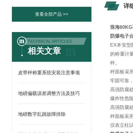
详
查看全部产品 >>
珠海60KG
防爆电子
TECHNICAL ARTICLES
EX本安
相关文章
的称重计量设
秤。
秤面板采用
皮带秤称重系统安装注意事项
牢固可靠
高强防腐
地磅偏载误差调整方法及技巧
爆炸性危
高强防腐
地磅数字乱跳故障排除
秤面板采用
仪表立柱以