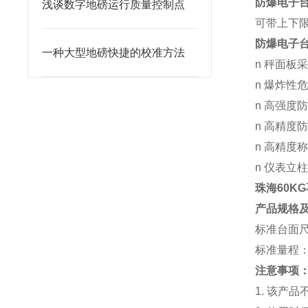
防爆电子
浅谈数字地磅运行质量控制点
可带上下限
防爆电子
一种大型地磅快捷的校准方法
n 秤面板
n 爆炸
n 高强度
n 高精度
n 高精度
n 仪表立
珠海60KG
产品规格
标准台面尺寸
标准量程：30/
注意事项
1. 该产