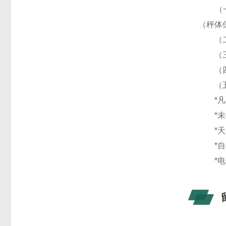
（一）
（秤体
（二）
（三）
（四）
（五
*凡属
*未按
*天灾
*自行
*电