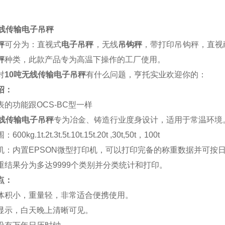
无线传输电子吊秤
秤
可分为：直视式
电子吊秤
，无线
吊钩秤
，带打印吊钩秤，直视
秤
种类，此款产品专为高温下操作的工厂使用。
对
10吨无线传输电子吊秤
有什么问题，亨托实业欢迎你的：
绍：
表的功能跟OCS-BC型一样
线传输电子吊秤
专为冶金、铸造行业度身设计，适用于常温环境
0kg.1t.2t.3t.5t.10t.15t.20t ,30t,50t，100t
机：内置EPSON微型打印机，可以打印完备的称重数据并可按
重结果分为多达9999个类别并分类统计和打印。
点：
体积小，重量轻，非常适合便携使用。
显示，白天晚上清晰可见。