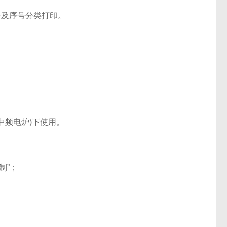
号及序号分类打印。
中频电炉)下使用。
制”；