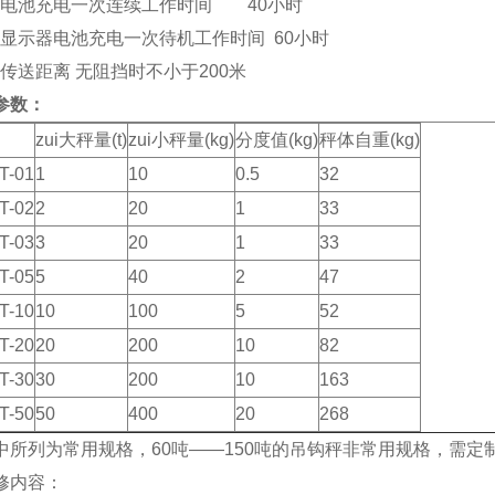
 秤体电池充电一次连续工作时间 40小时
称重显示器电池充电一次待机工作时间 60小时
无线传送距离 无阻挡时不小于200米
参数：
zui大秤量(t)
zui小秤量(kg)
分度值(kg)
秤体自重(kg)
T-01
1
10
0.5
32
T-02
2
20
1
33
T-03
3
20
1
33
T-05
5
40
2
47
T-10
10
100
5
52
T-20
20
200
10
82
T-30
30
200
10
163
T-50
50
400
20
268
中所列为常用规格，60吨——150吨的吊钩秤非常用规格，需定
内容：