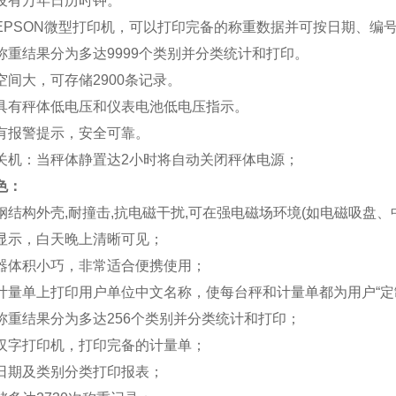
设有万年日历时钟。
EPSON微型打印机，可以打印完备的称重数据并可按日期、编
称重结果分为多达9999个类别并分类统计和打印。
空间大，可存储2900条记录。
具有秤体低电压和仪表电池低电压指示。
有报警提示，安全可靠。
关机：当秤体静置达2小时将自动关闭秤体电源；
色：
钢结构外壳,耐撞击,抗电磁干扰,可在强电磁场环境(如电磁吸盘、
显示，白天晚上清晰可见；
器体积小巧，非常适合便携使用；
计量单上打印用户单位中文名称，使每台秤和计量单都为用户“定
称重结果分为多达256个类别并分类统计和打印；
汉字打印机，打印完备的计量单；
日期及类别分类打印报表；