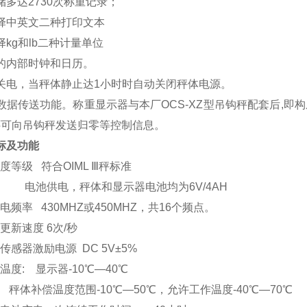
储多达2730次称重记录；
择中英文二种打印文本
择kg和lb二种计量单位
的内部时钟和日历。
关电，当秤体静止达1小时时自动关闭秤体电源。
数据传送功能。称重显示器与本厂OCS-XZ型吊钩秤配套后,即构
 还可向吊钩秤发送归零等控制信息。
标及功能
准确度等级 符合OIML Ⅲ秤标准
 电源 电池供电，秤体和显示器电池均为6V/4AH
无线电频率 430MHZ或450MHZ，共16个频点。
显示更新速度 6次/秒
称重传感器激励电源 DC 5V±5%
工作温度: 显示器-10℃—40℃
偿温度范围-10℃—50℃，允许工作温度-40℃—70℃