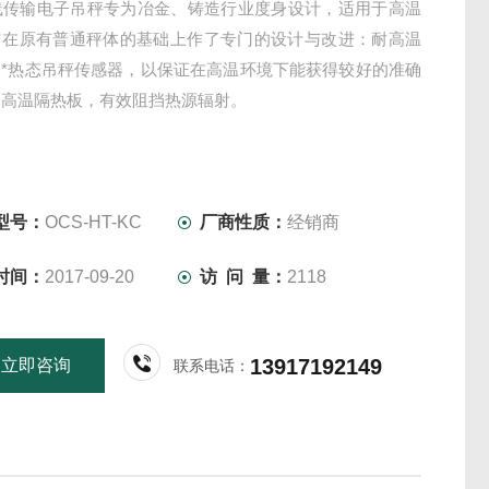
无线传输电子吊秤专为冶金、铸造行业度身设计，适用于高温
它在原有普通秤体的基础上作了专门的设计与改进：耐高温
用*热态吊秤传感器，以保证在高温环境下能获得较好的准确
装高温隔热板，有效阻挡热源辐射。
型号：
OCS-HT-KC
厂商性质：
经销商
时间：
2017-09-20
访 问 量：
2118
13917192149
立即咨询
联系电话：