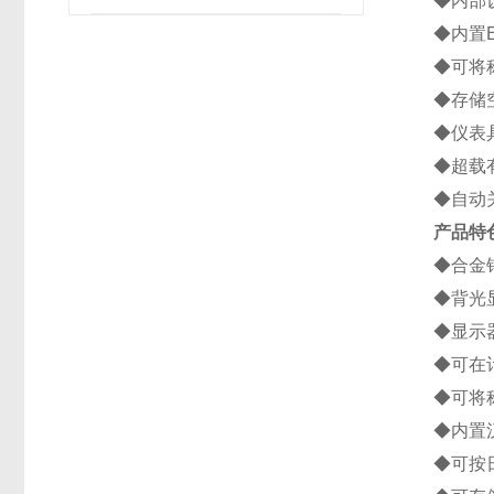
◆内部
◆内置
◆可将
◆存储
◆仪表
◆超载
◆自动
产品特
◆合金
◆背光
◆显示
◆可在
◆可将
◆内置
◆可按