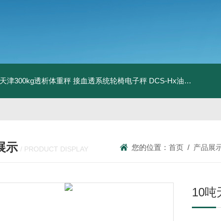
08天津300kg透析体重秤 接血透系统轮椅电子秤
DCS-Hx油桶搬运车电子秤 上海350kg防爆倒桶称
展示
您的位置：
首页
/
产品展
/ PRODUCT DISPLAY
10