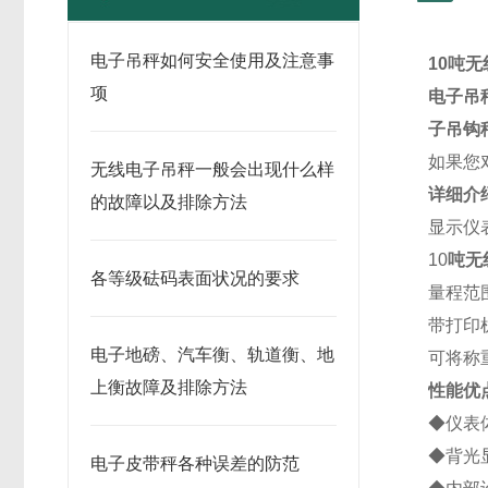
电子吊秤如何安全使用及注意事
10吨
项
电子吊
子吊钩
如果您
无线电子吊秤一般会出现什么样
详细介
的故障以及排除方法
显示仪
10
吨无
各等级砝码表面状况的要求
量程范围：60
带打印
电子地磅、汽车衡、轨道衡、地
可将称
上衡故障及排除方法
性能优
◆仪表
◆背光
电子皮带秤各种误差的防范