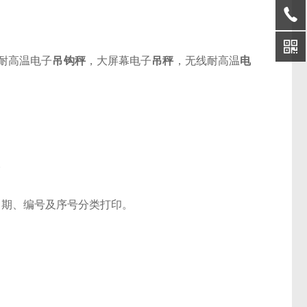
耐高温电子
吊钩秤
，大屏幕电子
吊秤
，无线耐高温
电
。
日期、编号及序号分类打印。