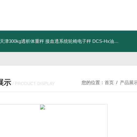
08天津300kg透析体重秤 接血透系统轮椅电子秤
DCS-Hx油桶搬运车电子秤 上海350kg防爆倒桶称
展示
您的位置：
首页
/
产品展
/ PRODUCT DISPLAY