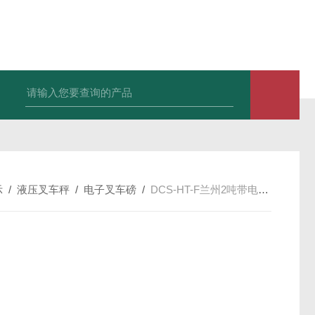
HT808300kg带座椅轮椅秤 血透室轮椅
示
/
液压叉车秤
/
电子叉车磅
/
DCS-HT-F兰州2吨带电子秤液压车