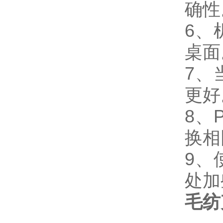
确性
6、
桌面
7、
更好
8、
换相
9、
处加
毛纺