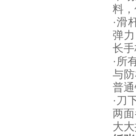
料，
·滑
弹力
长手
·所
与防
普通
·刀
两面
大大