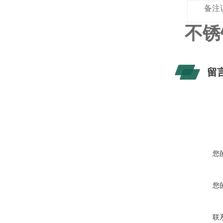
备注
不锈
留
您
您
联