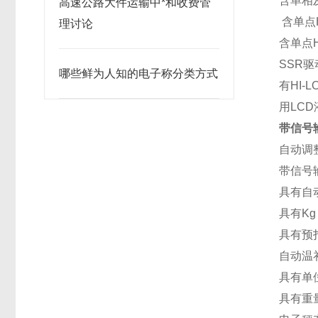
含单相及
高速公路大件运输中*和收费管
含单点H
理讨论
含单点H
SSR
哪些鲜为人知的电子称分类方式
有HI-
用LC
带信号
自动调
带信号
具有自
具有K
具有预
自动温
具有单位转
具有重