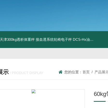
08天津300kg透析体重秤 接血透系统轮椅电子秤
DCS-Hx油桶搬运车电子秤 上海350kg防爆倒桶称
展示
您的位置：
首页
/
产品展
/ PRODUCT DISPLAY
60