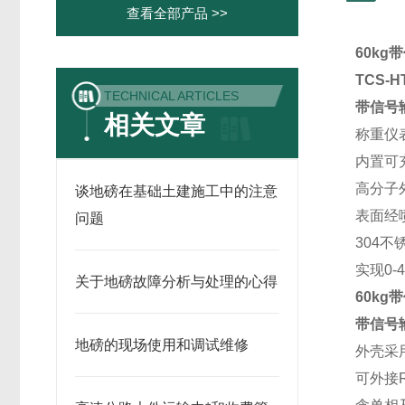
查看全部产品 >>
60k
TCS-
TECHNICAL ARTICLES
带信号
相关文章
称重仪
内置可
高分子
谈地磅在基础土建施工中的注意
表面经
问题
304
实现0-
关于地磅故障分析与处理的心得
60k
带信号
地磅的现场使用和调试维修
外壳采
可外接