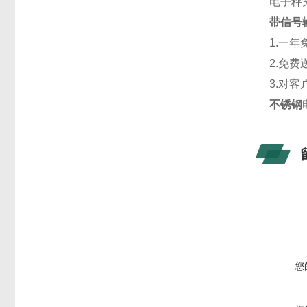
电子秤
带信号
1.一
2.免
3.对
不锈钢
您