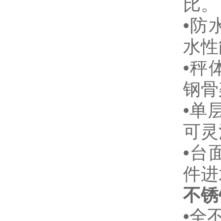
比。
•
防
水性
•
秤
钢骨
•
单
可灵
•
台
件进
不锈
•全