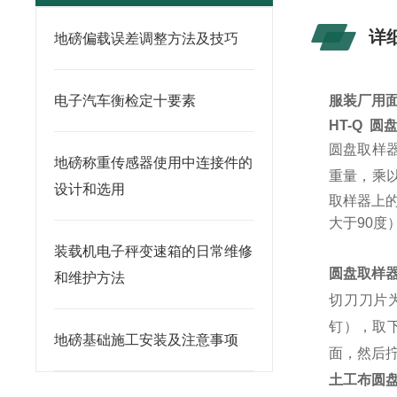
详
地磅偏载误差调整方法及技巧
电子汽车衡检定十要素
服装厂用
HT-Q
圆
圆盘取样
地磅称重传感器使用中连接件的
重量，
乘
设计和选用
取样器上
大于90度
装载机电子秤变速箱的日常维修
圆盘取样
和维护方法
切刀刀片
钉），取
地磅基础施工安装及注意事项
面，然后
土工布圆