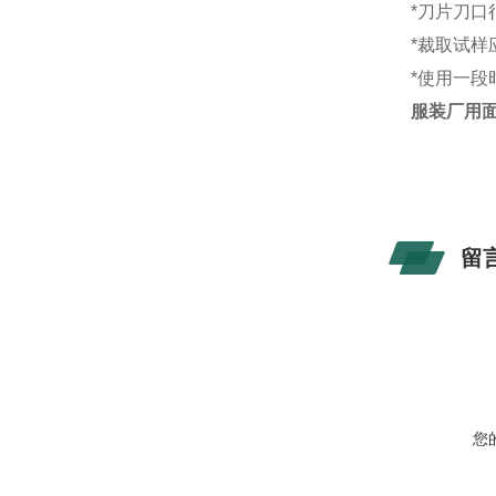
*刀片刀
*裁取试
*使用一段
服装厂用
留
您