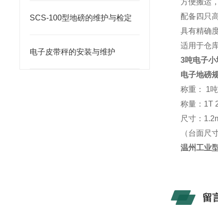
方便搬运
配备四只
SCS-100型地磅的维护与检定
具有精确
适用于仓
电子皮带秤的安装与维护
3吨电子小
电子地磅
称重： 1吨
称量：1T 2
尺寸：1.2m×
（台面尺
温州工业型
留